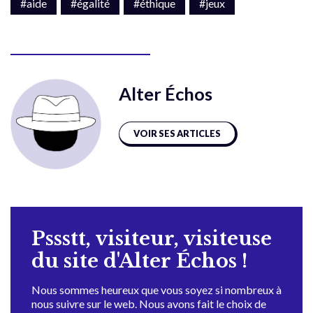
#aide
#égalité
#éthique
#jeux
Alter Échos
VOIR SES ARTICLES
Pssstt, visiteur, visiteuse
du site d'Alter Échos !
Nous sommes heureux que vous soyez si nombreux à
nous suivre sur le web. Nous avons fait le choix de