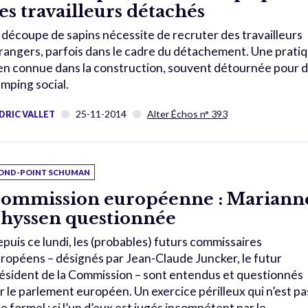
es travailleurs détachés
 découpe de sapins nécessite de recruter des travailleurs
rangers, parfois dans le cadre du détachement. Une prati
en connue dans la construction, souvent détournée pour 
mping social.
25-11-2014
Alter Échos n° 393
DRIC VALLET
OND-POINT SCHUMAN
ommission européenne : Mariann
hyssen questionnée
puis ce lundi, les (probables) futurs commissaires
ropéens – désignés par Jean-Claude Juncker, le futur
ésident de la Commission – sont entendus et questionnés
r le parlement européen. Un exercice périlleux qui n’est pa
e formel : si l’un d’eux est jugés incompétent par le