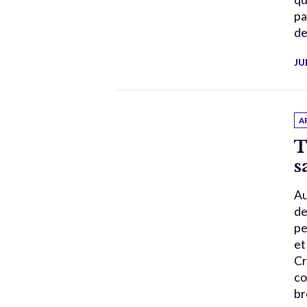
pa
de
JU
A
T
s
Au
de
pe
et
Cr
co
br