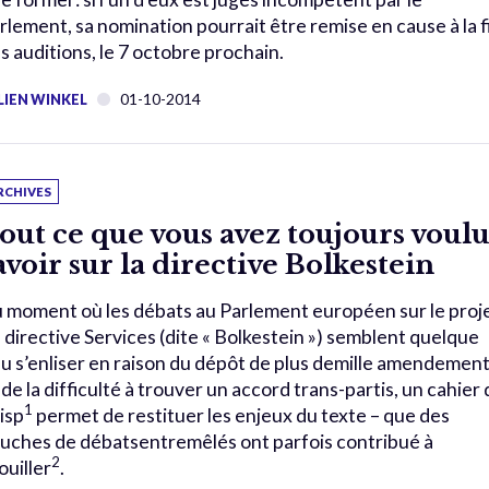
rlement, sa nomination pourrait être remise en cause à la f
s auditions, le 7 octobre prochain.
01-10-2014
LIEN WINKEL
RCHIVES
out ce que vous avez toujours voul
avoir sur la directive Bolkestein
 moment où les débats au Parlement européen sur le proj
 directive Services (dite « Bolkestein ») semblent quelque
u s’enliser en raison du dépôt de plus demille amendemen
 de la difficulté à trouver un accord trans-partis, un cahier
1
isp
permet de restituer les enjeux du texte – que des
uches de débatsentremêlés ont parfois contribué à
2
ouiller
.