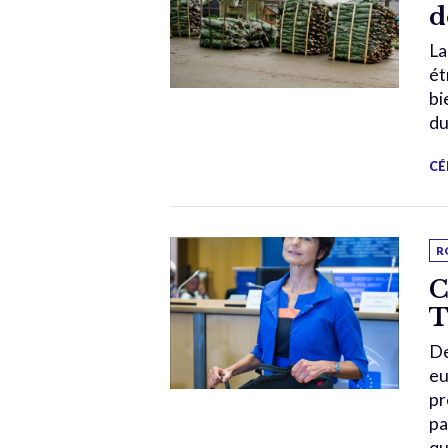
d
La
ét
bi
du
CÉ
R
C
T
De
eu
pr
pa
qu