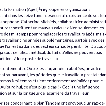
1
 et la formation (Apef)
regroupe les organisations
geant dans les seize fonds desécurité d’existence du secteu
nophone. Catherine Michiels, collaboratrice administrat
esuresconstituent un mauvais calcul : « Non seulement les
e des mi-temps pour remplacer les travailleurs âgés, mais
e travailler cinq années supplémentaires, parfois avec des
 l’on est ici dans des secteursà haute pénibilité. Du coup
sous certificat médical, du fait qu’elles ne peuvent pas
ions à leur poste de travail ! »
ontentement : « Outre les cinq années rabotées, un autre
 :auparavant, les périodes que le travailleur prestait da
-temps à mi-temps étaient entièrement assimilées pour le
 Aujourd’hui, ce n’est plus le cas ! » Ceci a une influence
on et sur la longueur de lacarrière du travailleur.
 prises concernant le plan Tandem ont provoqué un raz-de-