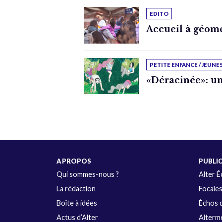
EDITO
Accueil à géomé
PETITE ENFANCE / JEUNE
«Déracinée»: un
A PROPOS
PUBLI
Qui sommes-nous ?
Alter 
La rédaction
Focale
Boîte à idées
Échos d
Actus d’Alter
Alterme