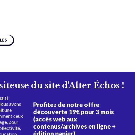
CLES
isiteuse du site d'Alter Échos !
z si
Profitez de notre offre
Nous avons
uit une
découverte 19€ pour 3 mois
amment ceux
(accès web aux
tage, pour
contenus/archives en ligne +
ollectivité,
édition papier)
éducation