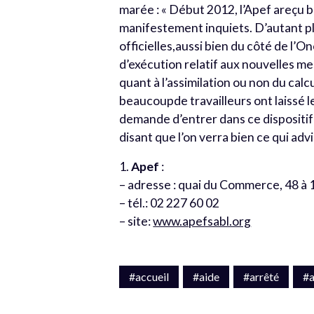
marée : « Début 2012, l’Apef areçu 
manifestement inquiets. D’autant pl
officielles,aussi bien du côté de l’O
d’exécution relatif aux nouvelles me
quant à l’assimilation ou non du calc
beaucoupde travailleurs ont laissé l
demande d’entrer dans ce dispositif
disant que l’on verra bien ce qui adv
1.
Apef
:
– adresse : quai du Commerce, 48 à 
– tél.: 02 227 60 02
– site:
www.apefsabl.org
#accueil
#aide
#arrêté
#