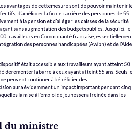
. Les avantages de cettemesure sont de pouvoir maintenir l
ffectifs, d’améliorer la fin de carrière des personnes de 55
vement à la pension et d’alléger les caisses de la sécurité
açant sans augmentation des budgetspublics. Jusqu’ici, le
00 travailleurs en Communauté française, essentiellemen
intégration des personnes handicapées (Awiph) et de l’Aide
 dispositif était accessible aux travailleurs ayant atteint 50
dé deremonter la barre à ceux ayant atteint 55 ans. Seuls l
égime peuvent continuer à bénéficier des
écision aura évidemment un impact important pendant cinq
squelles la mise à l’emploi de jeunessera freinée dans les
l du ministre