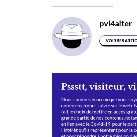
pvl4alter
VOIR SES ARTI
Pssstt, visiteur, v
Nous sommes heureux que vous soye
nombreux à nous suivre sur le web. 
fait le choix de mettre en accès grat
grande partie de nos contenus, not
en lien avec le Covid-19, pour le par
l'intérêt qu'ils représentent pour la c
et pour répondre à notre mission d'