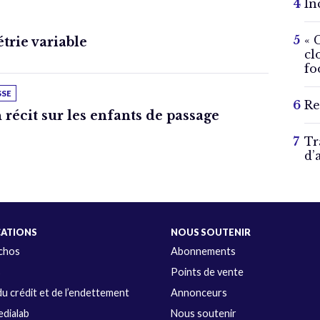
In
« 
trie variable
cl
fo
SSE
Re
 récit sur les enfants de passage
Tr
d’
CATIONS
NOUS SOUTENIR
Échos
Abonnements
s
Points de vente
u crédit et de l’endettement
Annonceurs
dialab
Nous soutenir