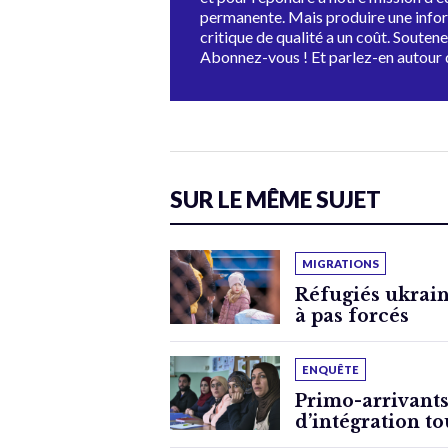
permanente. Mais produire une info
critique de qualité a un coût. Souten
Abonnez-vous ! Et parlez-en autour 
SUR LE MÊME SUJET
MIGRATIONS
Réfugiés ukrain
à pas forcés
ENQUÊTE
Primo-arrivants:
d’intégration to