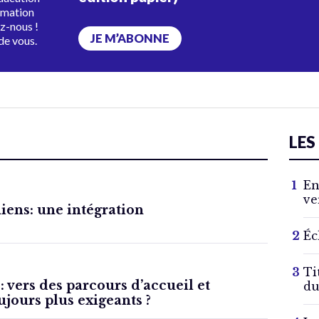
rmation
ez-nous !
JE M’ABONNE
de vous.
LES
En
ve
iens: une intégration
Éc
Ti
 vers des parcours d’accueil et
du
ujours plus exigeants ?