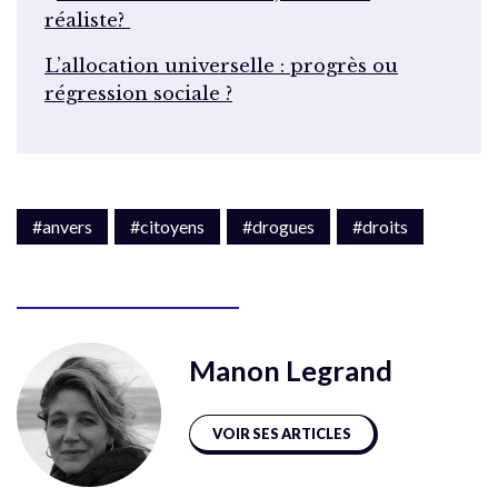
réaliste?
L’allocation universelle : progrès ou
régression sociale ?
#anvers
#citoyens
#drogues
#droits
Manon Legrand
VOIR SES ARTICLES