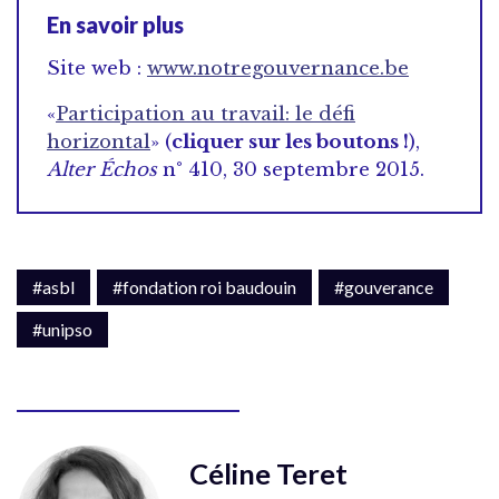
En savoir plus
Site web :
www.notregouvernance.be
«
Participation au travail: le défi
horizontal
» (
cliquer sur les boutons !
),
Alter Échos
n° 410, 30 septembre 2015.
#asbl
#fondation roi baudouin
#gouverance
#unipso
Céline Teret