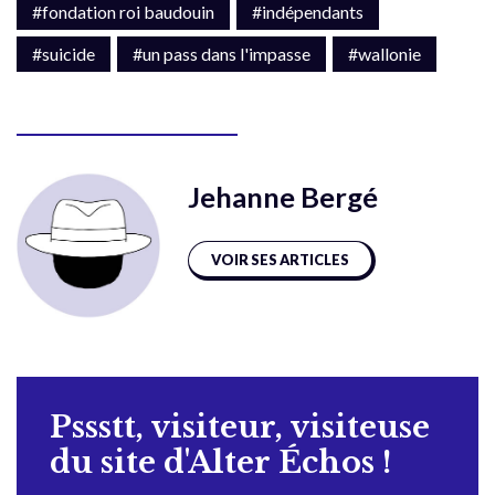
#fondation roi baudouin
#indépendants
#suicide
#un pass dans l'impasse
#wallonie
Jehanne Bergé
VOIR SES ARTICLES
Pssstt, visiteur, visiteuse
du site d'Alter Échos !