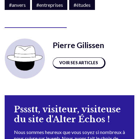
#anvers
#entreprises
#études
Pierre Gilissen
VOIR SES ARTICLES
Pssstt, visiteur, visiteuse
du site d'Alter Échos !
Nous sommes heureux que vous soyez si nombreux à
nous suivre sur le web. Nous avons fait le choix de