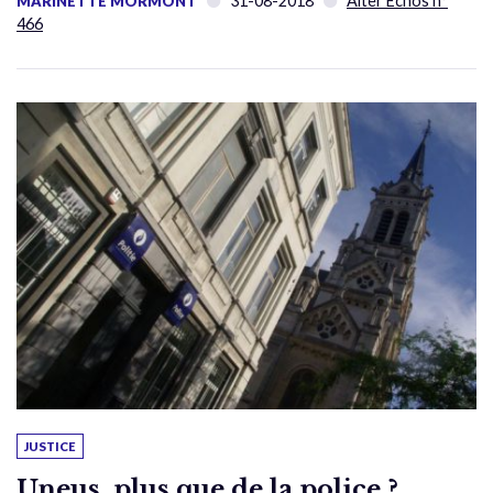
31-08-2018
Alter Échos n°
MARINETTE MORMONT
466
JUSTICE
Uneus, plus que de la police ?