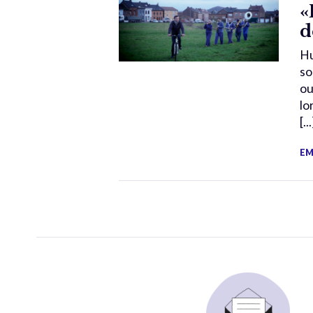
«
d
Hu
so
ou
lo
[...
EM