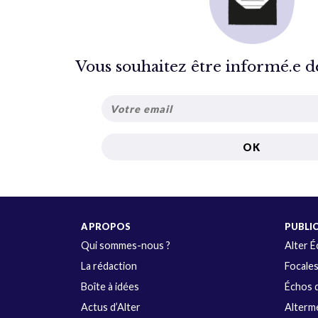
Vous souhaitez être informé.e de 
A PROPOS
PUBLI
Qui sommes-nous ?
Alter 
La rédaction
Focale
Boîte à idées
Échos d
Actus d’Alter
Alterme