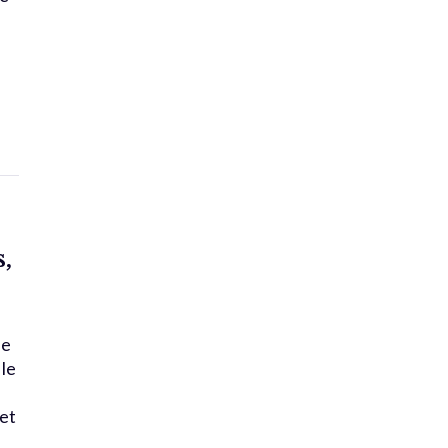
,
de
le
 et