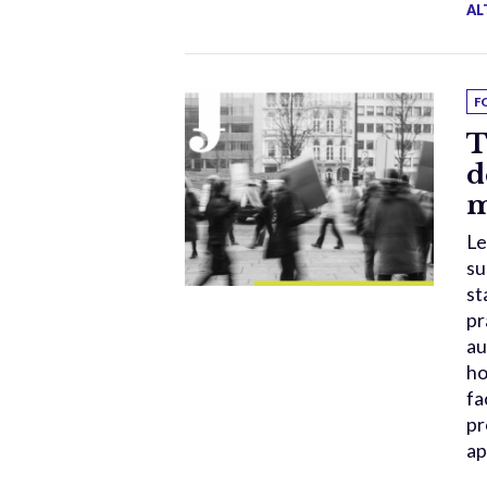
AL
F
T
d
m
Le
su
st
pr
au
ho
fa
pr
ap