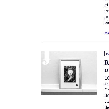
et
en
pr
bi
MA
F
R
o
10
as
Ge
Ré
vo
de