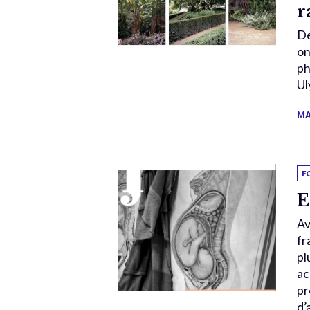
r
De
on
ph
Ul
MA
F
E
Av
fr
pl
ac
pr
d’