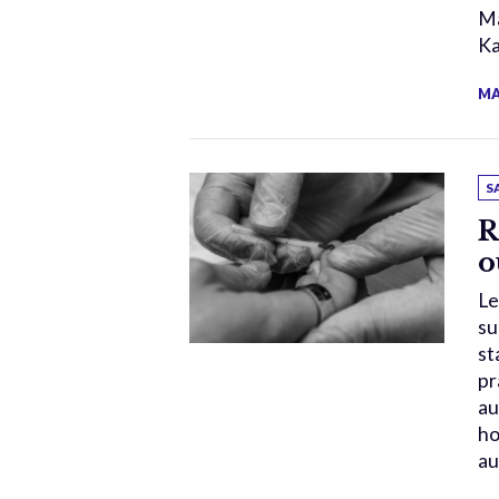
Ma
Ka
MA
S
R
o
Le
su
st
pr
au
ho
au