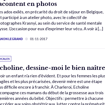
acontent en photos
s ados exilés, en précarité du droit de séjour en Belgique,
t participé à un atelier photo, avec le collectif de
otographes Krasnyi, au sein du service de santé mentale
ysse. L’occasion pour eux d’exprimer leur vécu. A voir à [...]
01-11-2017
NON LEGRAND
OCALES
choline, dessine-moi le bien naîtr
oir un enfant n’a rien d’évident. Et pour les femmes les plu
agiles et les plus précarisées, devenir mère est une étape
us difficile encore à franchir. À Charleroi, Echoline
compagne ces mamans du début de la grossesse aux trois
emières années du bébé. Objectifs : permettre à chacune
accéder aux soins obstétricaux, lutter contre la prématuri