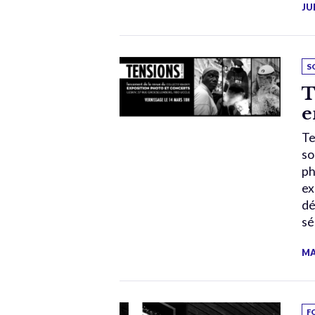
JU
S
T
e
Te
so
ph
ex
dé
sé
MA
F