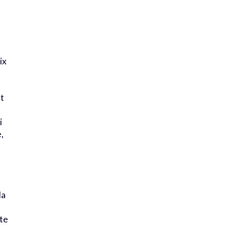
ix
t
i
,
la
te