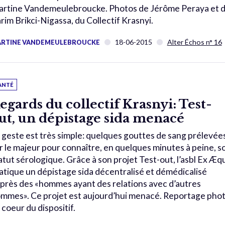
rtine Vandemeulebroucke. Photos de Jérôme Peraya et 
rim Brikci-Nigassa, du Collectif Krasnyi.
18-06-2015
Alter Échos n° 16
RTINE VANDEMEULEBROUCKE
ANTÉ
egards du collectif Krasnyi: Test-
ut, un dépistage sida menacé
 geste est très simple: quelques gouttes de sang prélevée
r le majeur pour connaître, en quelques minutes à peine, s
atut sérologique. Grâce à son projet Test-out, l’asbl Ex Æq
atique un dépistage sida décentralisé et démédicalisé
près des «hommes ayant des relations avec d’autres
mmes». Ce projet est aujourd’hui menacé. Reportage pho
 coeur du dispositif.