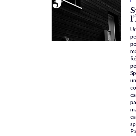
S
l
Un
pe
po
mo
Ré
pe
Sp
un
co
ca
pa
ma
ca
sp
Pa