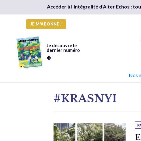
Accéder à l'intégralité d'Alter Echos : t
JE M'ABONNE !
Je découvre le
dernier numéro
Nos 
#KRASNYI
P
E