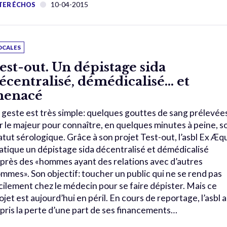
10-04-2015
TER ÉCHOS
OCALES
est-out. Un dépistage sida
écentralisé, démédicalisé… et
enacé
 geste est très simple: quelques gouttes de sang prélevée
r le majeur pour connaître, en quelques minutes à peine, s
atut sérologique. Grâce à son projet Test-out, l’asbl Ex Æq
atique un dépistage sida décentralisé et démédicalisé
près des «hommes ayant des relations avec d’autres
mmes». Son objectif: toucher un public qui ne se rend pas
cilement chez le médecin pour se faire dépister. Mais ce
ojet est aujourd’hui en péril. En cours de reportage, l’asbl a
pris la perte d’une part de ses financements…