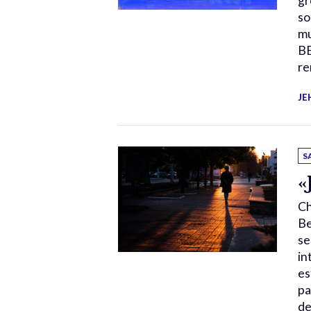
gr
so
mu
BB
re
JE
S
«
Ch
Be
se
in
es
pa
de