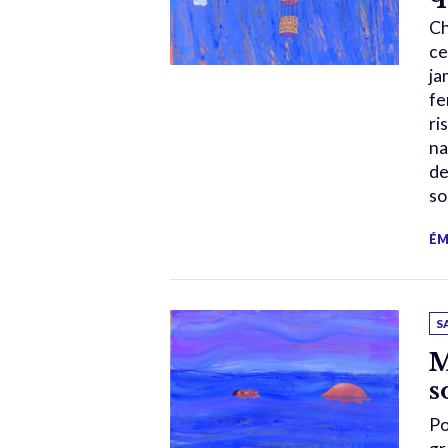
Ch
ce
ja
fe
ri
na
de
so
ÉM
S
M
s
Po