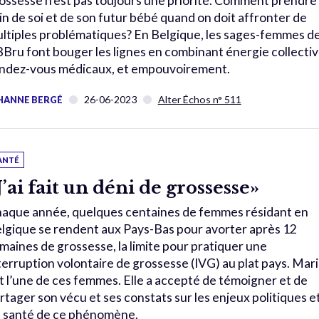
ossesse n’est pas toujours une priorité. Comment prendre
in de soi et de son futur bébé quand on doit affronter de
ltiples problématiques? En Belgique, les sages-femmes d
Bru font bouger les lignes en combinant énergie collectiv
ndez-vous médicaux, et empouvoirement.
26-06-2023
Alter Échos n° 511
HANNE BERGÉ
ANTÉ
J’ai fait un déni de grossesse»
aque année, quelques centaines de femmes résidant en
lgique se rendent aux Pays-Bas pour avorter après 12
maines de grossesse, la limite pour pratiquer une
terruption volontaire de grossesse (IVG) au plat pays. Mar
t l’une de ces femmes. Elle a accepté de témoigner et de
rtager son vécu et ses constats sur les enjeux politiques e
 santé de ce phénomène.