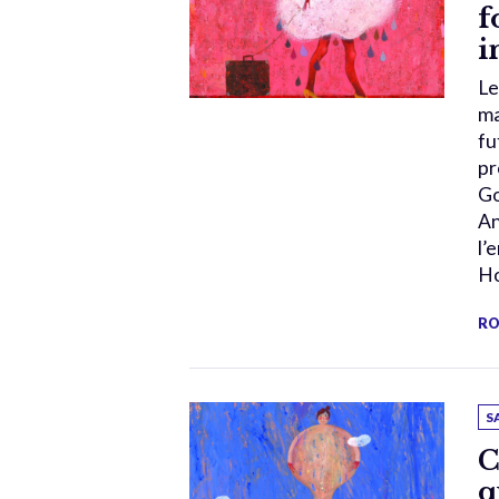
f
i
Le
ma
fu
pr
Go
An
l’
Ho
RO
S
C
q