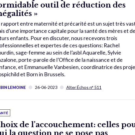
ormidable outil de réduction des
négalités »
 rapport entre maternité et précarité est un sujet très vas
is d’une importance capitale pour la santé des mères et d
turs enfants. Pour en discuter, nous recevons trois
ofessionnelles et expertes de ces questions: Rachel
urdin, sage-femme au sein de l’asbl Aquarelle, Sylvie
zalone, porte-parole de l’Office de la naissance et de
enfance, et Emmanuelle Vanbesien, coordinatrice des proje
spichild et Born in Brussels.
26-06-2023
Alter Échos n° 511
BIN LEMOINE
ANTÉ
hoix de l’accouchement: celles po
ui la question ne se pose pas