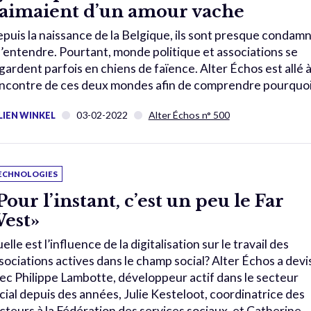
’aimaient d’un amour vache
puis la naissance de la Belgique, ils sont presque condam
s’entendre. Pourtant, monde politique et associations se
gardent parfois en chiens de faïence. Alter Échos est allé à
ncontre de ces deux mondes afin de comprendre pourquoi
03-02-2022
Alter Échos n° 500
LIEN WINKEL
ECHNOLOGIES
Pour l’instant, c’est un peu le Far
est»
elle est l’influence de la digitalisation sur le travail des
sociations actives dans le champ social? Alter Échos a devi
ec Philippe Lambotte, développeur actif dans le secteur
cial depuis des années, Julie Kesteloot, coordinatrice des
cteurs à la Fédération des services sociaux, et Catherine