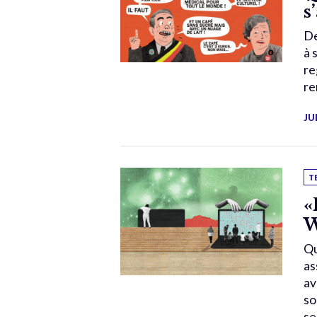
s
De
à 
re
re
JU
T
«
W
Qu
as
av
so
se