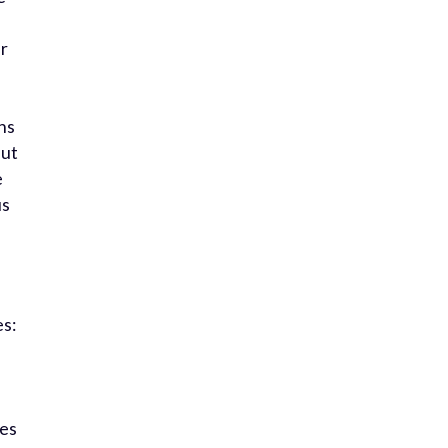
ur
ins
aut
e
us
es:
des