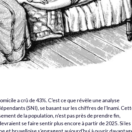
 domicile a crû de 43%. C’est ce que révèle une analyse
pendants (SNI), se basant sur les chiffres de l’Inami. Cet
sement de la population, n’est pas près de prendre fin,
vraient se faire sentir plus encore à partir de 2025. Si les
 et bruxelloise s’engagent aujourd’hui à ouvrir davantag