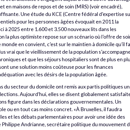
et en maisons de repos et de soin (MRS) (voir encadré),
suffisante. Une étude du KCE (Centre fédéral d’expertise s
sidentiels pour les personnes âgées évoquait en 2011 la
ci à 2025 entre 1.600 et 3.500 nouveaux lits dans les
n la plus optimiste repose sur un scénario où l’offre de so
monde en convient, c’est sur le maintien à domi­cile qu’il f
lus vrai que le vieillissement de la population s’accompagn
oniques et que les séjours hospitaliers sont de plus en pl
e sont une solution moins coû­teuse pour les finances
adéquation avec les désirs de la population âgée.
s du secteur du domicile ont remis aux partis politiques un
ions. Aujourd’hui, elles se disent globalement satisfait
ons figure dans les déclarations gouver­nementales. Un
ble ou en tout cas moins concret. «À Bruxelles, il faudra
lles et les débats parlementaires pour avoir une idée des
e Philippe Andrianne, secrétaire politique du mouvement 