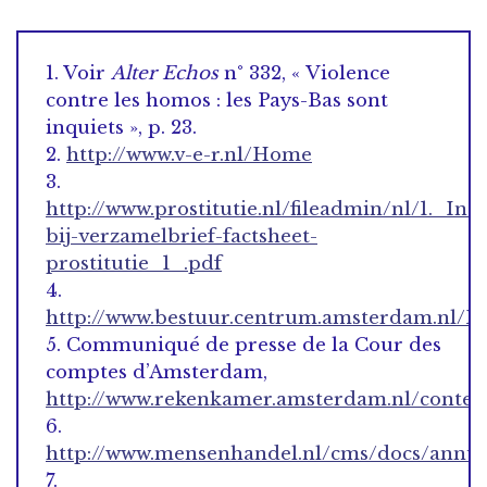
1. Voir
Alter Echos
n° 332, « Violence
contre les homos : les Pays-Bas sont
inquiets », p. 23.
2.
http://www.v-e-r.nl/Home
3.
http://www.prostitutie.nl/fileadmin/nl/1._Ind
bij-verzamelbrief-factsheet-
prostitutie_1_.pdf
4.
http://www.bestuur.centrum.amsterdam.nl/
5. Communiqué de presse de la Cour des
comptes d’Amsterdam,
http://www.rekenkamer.amsterdam.nl/content
6.
http://www.mensenhandel.nl/cms/docs/annua
7.