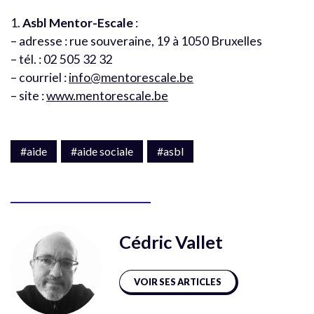
1.
Asbl Mentor-Escale
:
– adresse : rue souveraine, 19 à 1050 Bruxelles
– tél. : 02 505 32 32
– courriel :
info@mentorescale.be
– site :
www.mentorescale.be
#aide
#aide sociale
#asbl
Cédric Vallet
VOIR SES ARTICLES