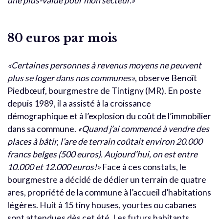
une plus-value pour mon secteur.
»
80 euros par mois
«
Certaines personnes à revenus moyens ne peuvent
plus se loger dans nos communes
»
,
observe Benoît
Piedbœuf, bourgmestre de Tintigny (MR). En poste
depuis 1989, il a assisté à la croissance
démographique et à l’explosion du coût de l’immobilier
dans sa commune.
«
Quand j’ai commencé à vendre des
places à bâtir, l’are de terrain coûtait environ 20.000
francs belges (500 euros). Aujourd’hui, on est entre
10.000 et 12.000 euros!
»
Face à ces constats, le
bourgmestre a décidé de dédier un terrain de quatre
ares, propriété de la commune à l’accueil d’habitations
légères. Huit à 15 tiny houses, yourtes ou cabanes
sont attendues dès cet été. Les futurs habitants