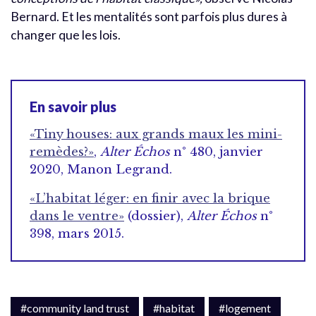
Bernard. Et les mentalités sont parfois plus dures à
changer que les lois.
En savoir plus
«Tiny houses: aux grands maux les mini-
remèdes?»
,
Alter Échos
n° 480, janvier
2020, Manon Legrand.
«L’habitat léger: en finir avec la brique
dans le ventre»
(dossier),
Alter Échos
n°
398, mars 2015.
#community land trust
#habitat
#logement