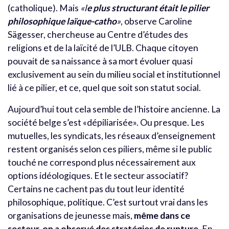
(catholique). Mais
«l
e plus structurant était le pilier
philosophique laïque-catho
»
, observe Caroline
Sägesser, chercheuse au Centre d’études des
religions et de la laïcité de l’ULB. Chaque citoyen
pouvait de sa naissance à sa mort évoluer quasi
exclusivement au sein du milieu social et institutionnel
lié à ce pilier, et ce, quel que soit son statut social.
Aujourd’hui tout cela semble de l’histoire ancienne. La
société belge s’est «dépiliarisée». Ou presque. Les
mutuelles, les syndicats, les réseaux d’enseignement
restent organisés selon ces piliers, même si le public
touché ne correspond plus nécessairement aux
options idéologiques. Et le secteur associatif?
Certains ne cachent pas du tout leur identité
philosophique, politique. C’est surtout vrai dans les
organisations de jeunesse mais,
même dans ce
secteur, on a observé des stratégies de rupture.
En