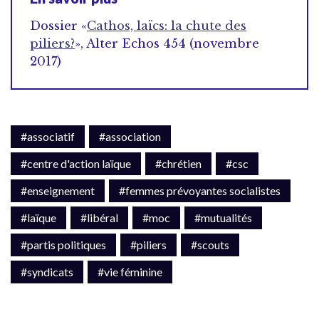
Dossier «
Cathos, laïcs: la chute des
piliers?
», Alter Echos 454 (novembre
2017)
#associatif
#association
#centre d'action laïque
#chrétien
#csc
#enseignement
#femmes prévoyantes socialistes
#laïque
#libéral
#moc
#mutualités
#partis politiques
#piliers
#scouts
#syndicats
#vie féminine