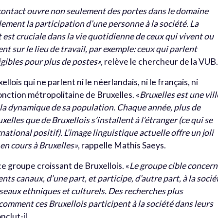
contact ouvre non seulement des portes dans le domaine
galement la participation d’une personne à la société. La
est cruciale dans la vie quotidienne de ceux qui vivent ou
ent sur le lieu de travail, par exemple: ceux qui parlent
igibles pour plus de postes»,
relève le chercheur de la VUB
ois qui ne parlent ni le néerlandais, ni le français, ni
fonction métropolitaine de Bruxelles. «
Bruxelles est une vill
à la dynamique de sa population. Chaque année, plus de
lles que de Bruxellois s’installent à l’étranger (ce qui se
ational positif). L’image linguistique actuelle offre un joli
en cours à Bruxelles»
, rappelle Mathis Saeys.
ce groupe croissant de Bruxellois. «
Le groupe cible concer
nts canaux, d’une part, et participe, d’autre part, à la socié
éseaux ethniques et culturels. Des recherches plus
omment ces Bruxellois participent à la société dans leurs
nclut-il.