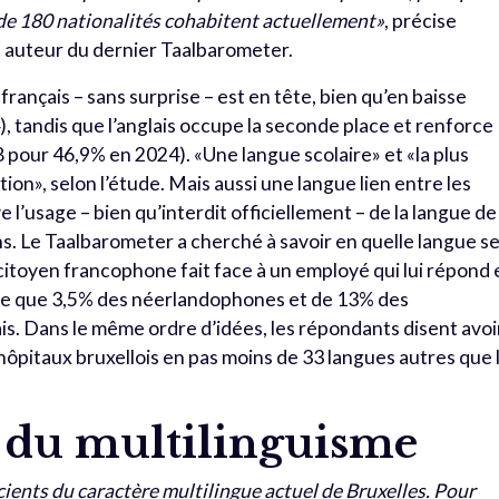
 de 180 nationalités cohabitent actuellement»
, précise
t auteur du dernier Taalbarometer.
 français – sans surprise – est en tête, bien qu’en baisse
 tandis que l’anglais occupe la seconde place et renforce
pour 46,9% en 2024). «Une langue scolaire» et «la plus
ion», selon l’étude. Mais aussi une langue lien entre les
usage – bien qu’interdit officiellement – de la langue de
s. Le Taalbarometer a cherché à savoir en quelle langue s
citoyen francophone fait face à un employé qui lui répond 
vère que 3,5% des néerlandophones et de 13% des
is. Dans le même ordre d’idées, les répondants disent avoi
pitaux bruxellois en pas moins de 33 langues autres que 
 du multilinguisme
ients du caractère multilingue actuel de Bruxelles. Pour