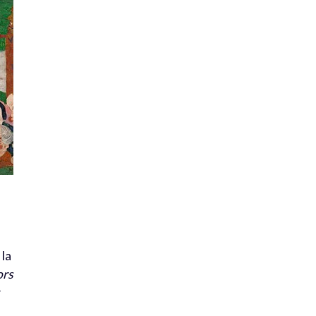
s
 la
ors