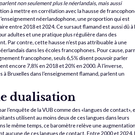
parlent non seulement plus le néerlandais, mais aussi
ion à mettre en corrélation avec la hausse de francopho
s l’enseignement néerlandophone, une proportion qui est
ire entre 2018 et 2024. Ce sursaut flamand est aussi dû à 
ur adultes et une pratique plus régulière dans des
. Par contre, cette hausse n’est pas attribuable à une
néerlandais dans les écoles francophones. Pour cause, par
seignement francophone, seuls 6,5% disent pouvoir parler
ient encore 7,8% en 2018 et 20% en 2000. À l’inverse,
sés à Bruxelles dans l’enseignement flamand, parlent un
e dualisation
par l’enquête de la VUB comme des «langues de contact», 
abitants utilisent au moins deux de ces langues dans leurs
dans le même temps, ce baromètre relève une augmentatio
lent aucune de ces langues de contact. Entre 2000 et 2024, 