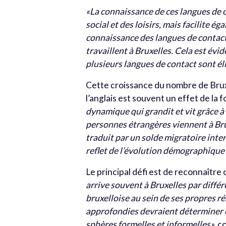
«La connaissance de ces langues de 
social et des loisirs, mais facilite é
connaissance des langues de contact 
travaillent à Bruxelles. Cela est évid
plusieurs langues de contact sont él
Cette croissance du nombre de Bruxell
l’anglais est souvent un effet de la 
dynamique qui grandit et vit grâce 
personnes étrangères viennent à Bruxe
traduit par un solde migratoire intern
reflet de l’évolution démographique 
Le principal défi est de reconnaître 
arrive souvent à Bruxelles par différe
bruxelloise au sein de ses propres r
approfondies devraient déterminer c
sphères formelles et informelles»,
co