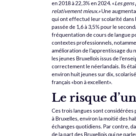
en 2018 à 22,3% en 2024. «
Les gens 
relativement mieux.»
Une augmentat
qui ont effectué leur scolarité dan
passée de 1,6 à 3,5% pour le seconda
fréquentation de cours de langue po
contextes professionnels, notamment
amélioration de l’apprentissage du 
les jeunes Bruxellois issus de l’en
correctement le néerlandais. Ils éta
environ huit jeunes sur dix, scolari
français «bon à excellent».
Le risque d’un
Ces trois langues sont considérées 
à Bruxelles, environ la moitié des h
échanges quotidiens. Par contre, 
de la part des Bruxellois qui ne par