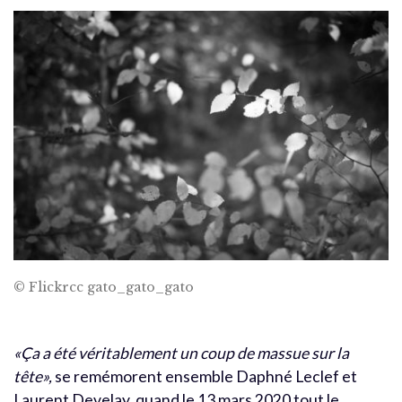
© Flickrcc gato_gato_gato
«Ça a été véritablement un coup de massue sur la
tête»,
se remémorent ensemble Daphné Leclef et
Laurent Develay, quand le 13 mars 2020 tout le