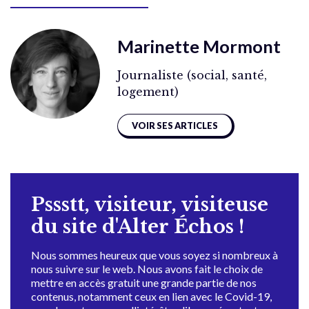
Marinette Mormont
Journaliste (social, santé,
logement)
VOIR SES ARTICLES
Pssstt, visiteur, visiteuse
du site d'Alter Échos !
Nous sommes heureux que vous soyez si nombreux à
nous suivre sur le web. Nous avons fait le choix de
mettre en accès gratuit une grande partie de nos
contenus, notamment ceux en lien avec le Covid-19,