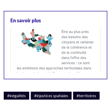
En savoir plus
#inégalités
#injustices spatiales
#territoires