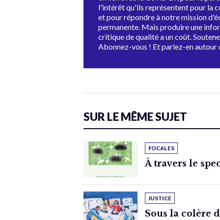
l'intérêt qu'ils représentent pour la c
et pour répondre à notre mission d'
permanente. Mais produire une info
critique de qualité a un coût. Souten
Abonnez-vous ! Et parlez-en autour 
SUR LE MÊME SUJET
FOCALES
À travers le spe
JUSTICE
Sous la colère 