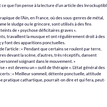
t ce que l’on pense à la lecture d’un article des Inrockuptib
pique de l’Ain, en France, où des sous-genres de métal,
 le sludge ou le grincore, sont utilisés à des fins
eints de « psychose déficitaires graves ».
ts, travaillent la musque et ont régulièrement droit à des
e
y font des apparitions ponctuelles.
e l’article : « Pendant que certains se roulent par terre,
es devant la scène, d’autres, très réceptifs, dansent
 personnel soignant dans le mouvement. »
ise » est devenu un « outil de thérapie ». L’état général des
ncerts : « Meilleur sommeil, détente ponctuelle, attitude
 pratique cathartique, pourrait-on dire et qui fera, peut-