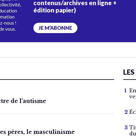
contenus/archives en ligne +
ollectivité,
édition papier)
éducation
rmation
ez-nous !
JE M’ABONNE
de vous.
LES
En
ve
ctre de l’autisme
Éc
Ti
des pères, le masculinisme
du