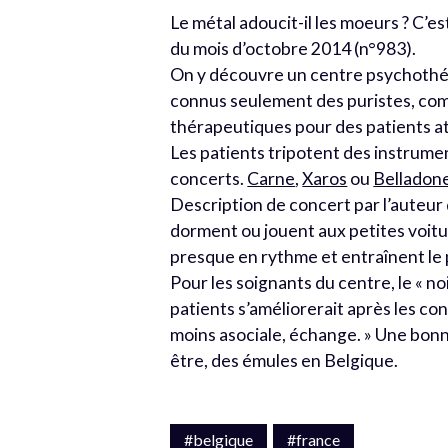
Le métal adoucit-il les moeurs ? C’es
du mois d’octobre 2014 (n°983).
On y découvre un centre psychothéra
connus seulement des puristes, comme
thérapeutiques pour des patients att
Les patients tripotent des instrumen
concerts.
Carne
,
Xaros
ou
Belladon
Description de concert par l’auteur d
dorment ou jouent aux petites voitur
presque en rythme et entraînent le
Pour les soignants du centre, le « no
patients s’améliorerait après les co
moins asociale, échange. » Une bonne
être, des émules en Belgique.
#belgique
#france