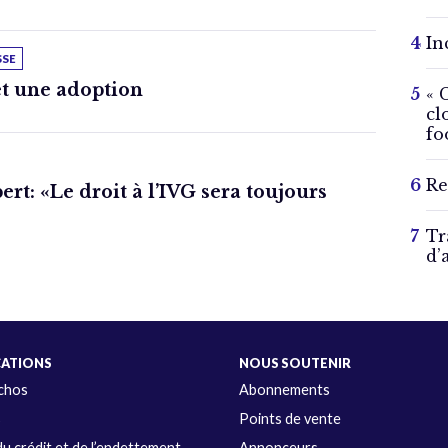
In
SSE
t une adoption
« 
cl
fo
Re
rt: «Le droit à l’IVG sera toujours
Tr
d’
CATIONS
NOUS SOUTENIR
Échos
Abonnements
s
Points de vente
u crédit et de l’endettement
Annonceurs