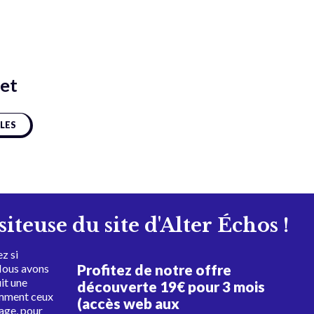
let
CLES
isiteuse du site d'Alter Échos !
z si
Profitez de notre offre
Nous avons
uit une
découverte 19€ pour 3 mois
amment ceux
(accès web aux
tage, pour