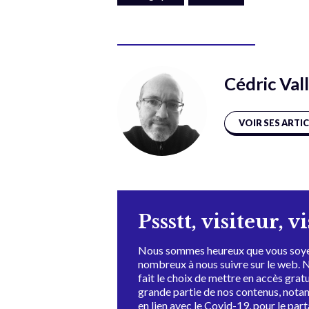
Cédric Val
VOIR SES ARTI
Pssstt, visiteur, v
Nous sommes heureux que vous soye
nombreux à nous suivre sur le web. 
fait le choix de mettre en accès grat
grande partie de nos contenus, not
en lien avec le Covid-19, pour le par