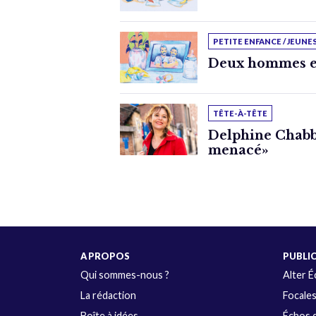
PETITE ENFANCE / JEUNE
Deux hommes e
TÊTE-À-TÊTE
Delphine Chabbe
menacé»
A PROPOS
PUBLI
Qui sommes-nous ?
Alter 
La rédaction
Focale
Boîte à idées
Échos d