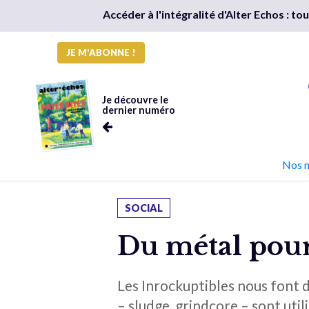
Accéder à l'intégralité d'Alter Echos : t
JE M'ABONNE !
Je découvre le
dernier numéro
Nos 
SOCIAL
Du métal pour
Les Inrockuptibles nous font 
– sludge, grindcore – sont util