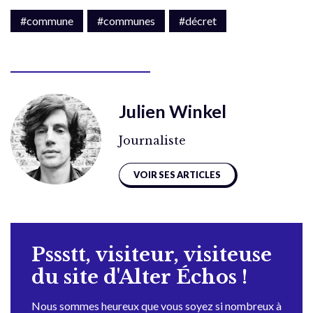
#commune
#communes
#décret
Julien Winkel
Journaliste
VOIR SES ARTICLES
Pssstt, visiteur, visiteuse
du site d'Alter Échos !
Nous sommes heureux que vous soyez si nombreux à