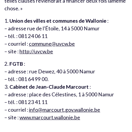
telles clauses reviendrait à financer deux fois lamême
chose. »
1.
Union des villes et communes de Wallonie
:
– adresse rue de l’Étoile, 14 à 5000 Namur
– tél. : 081 24 06 11
– courriel :
commune@uvcw.be
– site :
http://uvcw.be
2.
FGTB
:
– adresse : rue Dewez, 40 à 5000 Namur
– tél. : 081 64 99 00.
3.
Cabinet de Jean-Claude Marcourt
:
– adresse : place des Célestines, 1 à 5000 Namur
– tél. : 081 23 41 11
– courriel :
info@marcourt.gov.wallonie.be
– site :
www.marcourt.wallonie.be