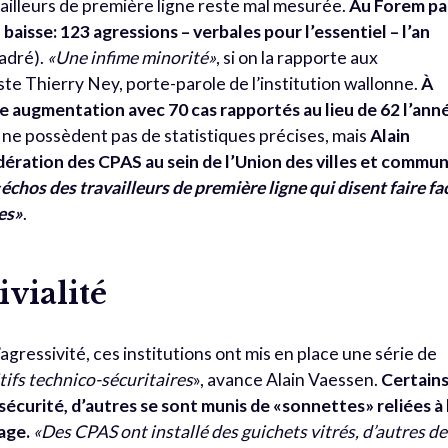
availleurs de première ligne reste mal mesurée.
Au Forem pa
aisse: 123 agressions – verbales pour l’essentiel – l’an
adré).
«Une infime minorité»
, si on la rapporte aux
te Thierry Ney, porte-parole de l’institution wallonne.
À
re augmentation avec 70 cas rapportés au lieu de 62 l’ann
 ne possèdent pas de statistiques précises, mais
Alain
dération des CPAS au sein de l’Union des villes et commu
échos des travailleurs de première ligne qui disent faire fa
les»
.
vialité
ressivité, ces institutions ont mis en place une série de
ifs technico-sécuritaires
», avance Alain Vaessen.
Certain
curité, d’autres se sont munis de «sonnettes» reliées à 
age.
«
Des CPAS ont installé des guichets vitrés, d’autres de