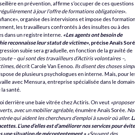
seillère en prévention, affirme s’occuper de ces questions
égulièrement à jour l’offre de formations obligatoires
».
fiance», organise des intervisions et impose des formatio
ement, les travailleurs confrontés à des insultes ou à des
s dans un registre interne.
«
Les agents ont besoin de
chie reconnaisse leur statut de victime
»
, précise Anaïs Sor
gression subie sera graduelle, en fonction de la gravité de
ute – qui sont des travailleurs d’Actiris volontaires –,
ctimes,
décrit Carole Van Eenoo.
Ils disent des choses simp
dispose de plusieurs psychologues en interne. Mais, pour le
ravaille avec Mensura, entreprise spécialisée dans le domai
 la santé.
i derrière une baie vitrée chez Actiris. On veut
«
proposer
verts, avec un mobilier agréable,
énumère Anaïs Sorée
. No
trée qui aident les chercheurs d’emploi à savoir où aller.
L
acettes. L’une d’elles est d’améliorer nos services pour évit
ns une situation de mécontentement.
»
«
Souvent des