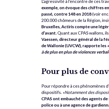
L’agressivité à l’encontre de ces tr
exemple, on évoque des chiffres en b
passé, contre 148 en 2018
(voir enc
200.000 chômeurs de la Région, insis
Bruxelles, Actiris compte une légè
d’avant.
Quant aux CPAS wallons, ils
Vaessen, directeur général de la fé
de Wallonie (UVCW), rapporte les
«
à de plus en plus de violences verba
Pour plus de convi
Pour répondre à ces phénomènes d’ag
dispositifs.
«Notamment des disposit
CPAS ont embauché des agents de sé
police ou à une agence de gardienn