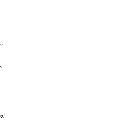
er
n
oi.