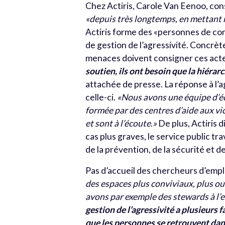
Chez Actiris, Carole Van Eenoo, con
«
depuis très longtemps, en mettant r
Actiris forme des «personnes de con
de gestion de l’agressivité. Concrèt
menaces doivent consigner ces acte
soutien, ils ont besoin que la hiérar
attachée de presse. La réponse à l’a
celle-ci.
«
Nous avons une équipe d’éco
formée par des centres d’aide aux vi
et sont à l’écoute
.
»
De plus, Actiris 
cas plus graves, le service public t
de la prévention, de la sécurité et de
Pas d’accueil des chercheurs d’emplo
des espaces plus conviviaux, plus ou
avons par exemple des stewards à l’en
gestion de l’agressivité a plusieurs f
que les personnes se retrouvent da