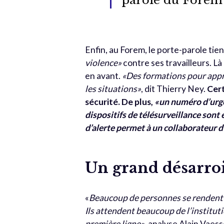
Enfin, au Forem, le porte-parole tie
violence»
contre ses travailleurs. L
en avant.
«Des formations pour appr
les situations»
, dit Thierry Ney.
Cer
sécurité. De plus,
«un numéro d’urge
dispositifs de télésurveillance sont 
d’alerte permet à un collaborateur d
Un grand désarroi f
«
Beaucoup de personnes se rendent a
Ils attendent beaucoup de l’institutio
première ligne
»
, analyse Alain Vaess