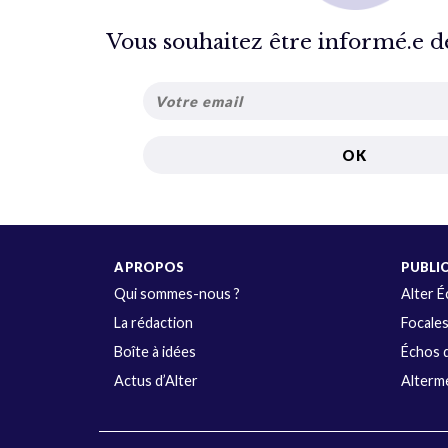
Vous souhaitez être informé.e de 
A PROPOS
PUBLI
Qui sommes-nous ?
Alter 
La rédaction
Focale
Boîte à idées
Échos d
Actus d’Alter
Alterme