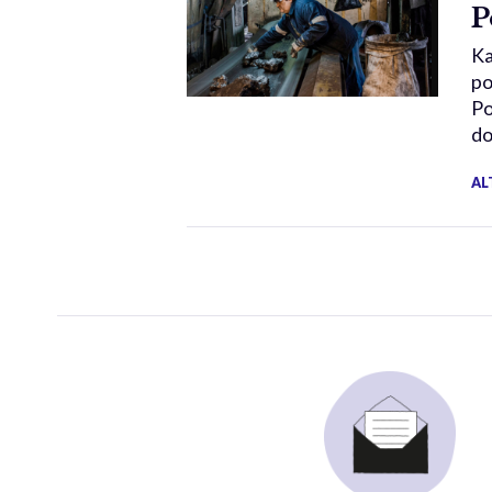
P
Ka
po
Po
do
AL