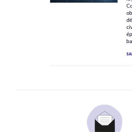
Co
ob
dé
ci
ép
ba
SA