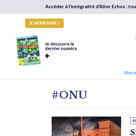
Accéder à l'intégralité d'Alter Echos : t
JE M'ABONNE !
Je découvre le
dernier numéro
Nos 
#ONU
E
S