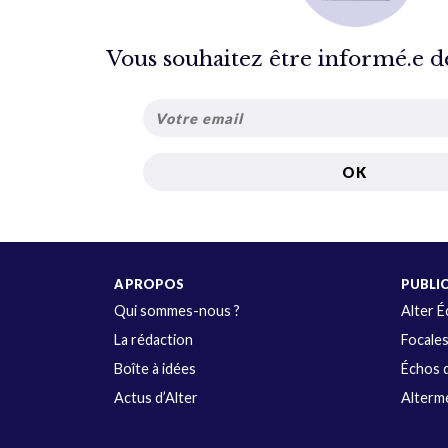
Vous souhaitez être informé.e de 
A PROPOS
PUBLI
Qui sommes-nous ?
Alter 
La rédaction
Focale
Boîte à idées
Échos d
Actus d’Alter
Alterme