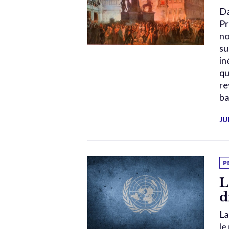
Da
Pr
no
su
in
qu
re
ba
JU
P
L
d
La
le