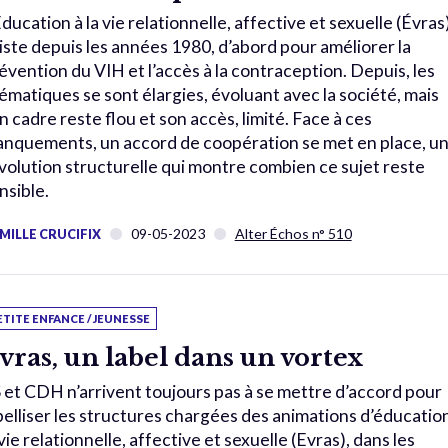
Éducation à la vie relationnelle, affective et sexuelle (Évras
iste depuis les années 1980, d’abord pour améliorer la
évention du VIH et l’accès à la contraception. Depuis, les
ématiques se sont élargies, évoluant avec la société, mais
n cadre reste flou et son accès, limité. Face à ces
nquements, un accord de coopération se met en place, u
volution structurelle qui montre combien ce sujet reste
nsible.
09-05-2023
Alter Échos n° 510
MILLE CRUCIFIX
ETITE ENFANCE / JEUNESSE
vras, un label dans un vortex
 et CDH n’arrivent toujours pas à se mettre d’accord pour
belliser les structures chargées des animations d’éducatio
 vie relationnelle, affective et sexuelle (Evras), dans les