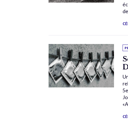
éc
dep
CÉ
P
S
D
Un
re
5e
Jo
«A
CÉ