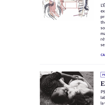
L’
ex
pr
th
so
ma
ré
se
CA
P
E
PS
la
la