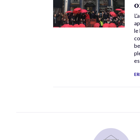
o
L’
ap
le
co
be
pl
es
ER