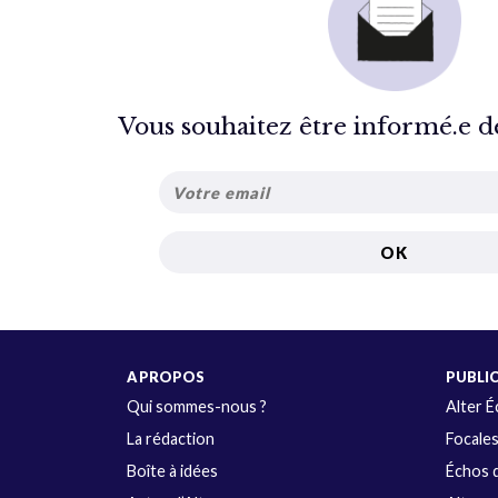
Vous souhaitez être informé.e de 
A PROPOS
PUBLI
Qui sommes-nous ?
Alter 
La rédaction
Focale
Boîte à idées
Échos d