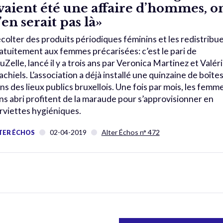
vaient été une affaire d’hommes, o
’en serait pas là»
colter des produits périodiques féminins et les redistribu
atuitement aux femmes précarisées: c’est le pari de
uZelle, lancé il y a trois ans par Veronica Martinez et Valér
chiels. L’association a déjà installé une quinzaine de boîte
ns des lieux publics bruxellois. Une fois par mois, les femm
ns abri profitent de la maraude pour s’approvisionner en
rviettes hygiéniques.
02-04-2019
Alter Échos n° 472
TER ÉCHOS