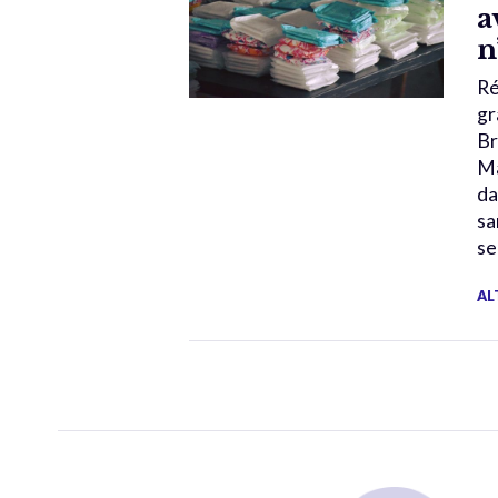
a
n
Ré
gr
Br
Ma
da
sa
se
AL