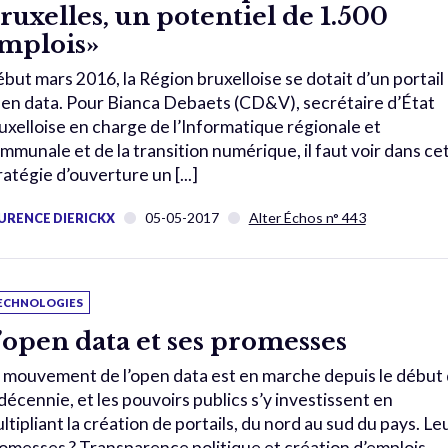
ruxelles, un potentiel de 1.500
mplois»
but mars 2016, la Région bruxelloise se dotait d’un portail
en data. Pour Bianca Debaets (CD&V), secrétaire d’État
uxelloise en charge de l’Informatique régionale et
mmunale et de la transition numérique, il faut voir dans ce
ratégie d’ouverture un [...]
05-05-2017
Alter Échos n° 443
URENCE DIERICKX
ECHNOLOGIES
’open data et ses promesses
 mouvement de l’open data est en marche depuis le début
 décennie, et les pouvoirs publics s’y investissent en
ltipliant la création de portails, du nord au sud du pays. Le
omesses ? Transparence politique et création d’emplois.