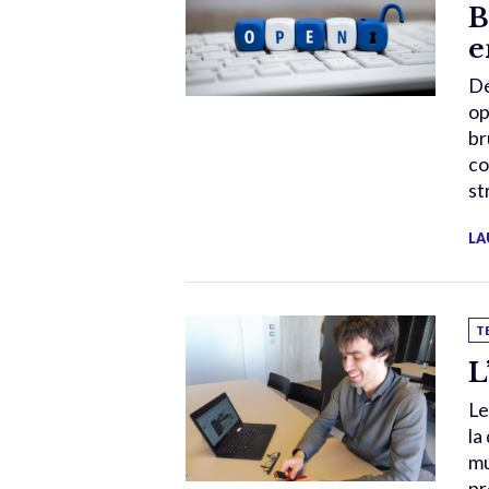
B
e
Dé
op
br
co
st
LA
T
L
Le
la
mu
pr