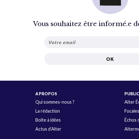
Vous souhaitez être informé.e de 
A PROPOS
PUBLI
Qui sommes-nous ?
Alter 
La rédaction
Focale
Boîte à idées
Échos d
Actus d’Alter
Alterme