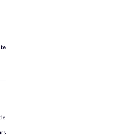
tte
 de
urs