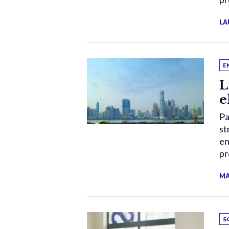
LA
E
L
e
Pa
st
en
pr
MA
S