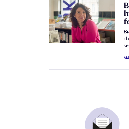
B
l
f
Bi
ch
se
MA