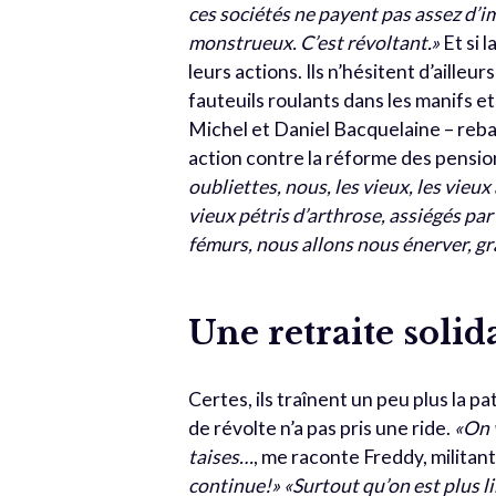
ces sociétés ne payent pas assez d’i
monstrueux. C’est révoltant.»
Et si 
leurs actions. Ils n’hésitent d’ailleu
fauteuils roulants dans les manifs et
Michel et Daniel Bacquelaine – rebap
action contre la réforme des pension
oubliettes, nous, les vieux, les vieu
vieux pétris d’arthrose, assiégés par 
fémurs, nous allons nous énerver, gr
Une retraite solid
Certes, ils traînent un peu plus la p
de révolte n’a pas pris une ride.
«On v
taises…
, me raconte Freddy, militan
continue!»
«Surtout qu’on est plus li