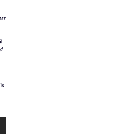
est
il
nd
s
ls