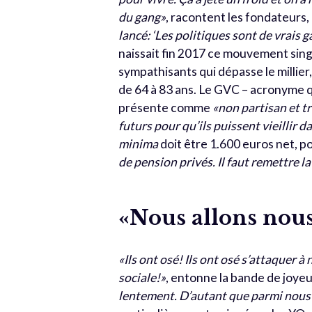
du gang»
, racontent les fondateurs,
lancé: ‘Les politiques sont de vrais ga
naissait fin 2017 ce mouvement singu
sympathisants qui dépasse le millie
de 64 à 83 ans. Le GVC – acronyme q
présente comme
«non partisan et tr
futurs pour qu’ils puissent vieillir d
minima
doit être 1.600 euros net, p
de pension privés. Il faut remettre la 
«Nous allons nous
«Ils ont osé! Ils ont osé s’attaquer à
sociale!»
, entonne la bande de joye
lentement. D’autant que parmi nous il