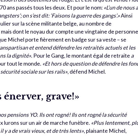
 70 ans passés tous les deux. Et pour le nom:
«L’un de nous 
ngsters’; on s’est dit: ‘Faisons la guerre des gangs’.»
Ainsi
lier sur la scène militante belge, au nombre de
r, mais dont le noyau dur compte une vingtaine de personn
ue Michel porte fièrement en badge sur sa veste – se
anspartisan et entend défendre les retraités actuels et les
ans la dignité»
. Pour le Gang, le montant égal de retraite
a
our tout le monde.
«Et hors de question de défendre les fon
sécurité sociale sur les rails»
, défend Michel.
 énerver, grave!»
 nos pensions YO. Ils ont rogné! Ils ont rogné la sécurité
ux lurons sur un air de marche funèbre.
«Plus lentement, pl
 y a de vrais vieux, et de très lents»
, plaisante Michel,