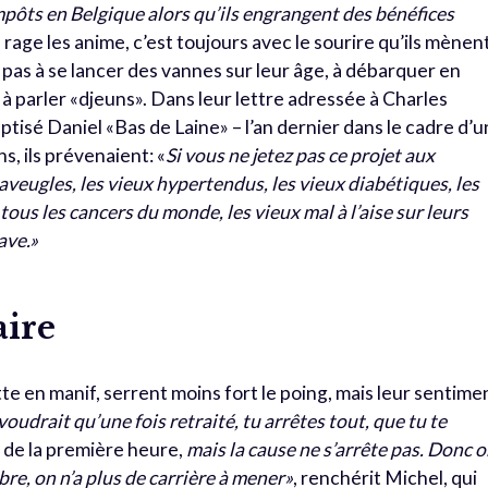
mpôts en Belgique alors qu’ils engrangent des bénéfices
la rage les anime, c’est toujours avec le sourire qu’ils mènen
rs pas à se lancer des vannes sur leur âge, à débarquer en
 à parler «djeuns». Dans leur lettre adressée à Charles
tisé Daniel «Bas de Laine» – l’an dernier dans le cadre d’
s, ils prévenaient: «
Si vous ne jetez pas ce projet aux
x aveugles, les vieux hypertendus, les vieux diabétiques, les
tous les cancers du monde, les vieux mal à l’aise sur leurs
ave.»
aire
atte en manif, serrent moins fort le poing, mais leur sentime
oudrait qu’une fois retraité, tu arrêtes tout, que tu te
t de la première heure,
mais la cause ne s’arrête pas. Donc 
bre, on n’a plus de carrière à mener»
, renchérit Michel, qui