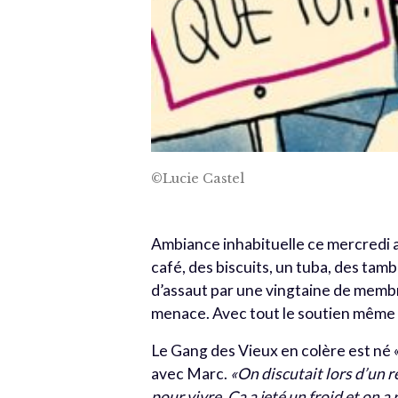
©Lucie Castel
Ambiance inhabituelle ce mercredi ap
café, des biscuits, un tuba, des tam
d’assaut par une vingtaine de memb
menace. Avec tout le soutien même d
Le Gang des Vieux en colère est né «
avec Marc.
«On discutait lors d’un r
pour vivre. Ça a jeté un froid et on a 