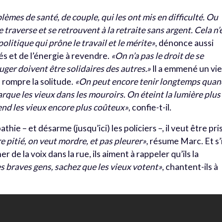
blèmes de santé, de couple, qui les ont mis en difficulté. Ou
 traverse et se retrouvent à la retraite sans argent. Cela n’
olitique qui prône le travail et le mérite»
, dénonce aussi
és et de l’énergie à revendre.
«On n’a pas le droit de se
ger doivent être solidaires des autres.»
Il a emmené un vie
e rompre la solitude.
«On peut encore tenir longtemps qua
parque les vieux dans les mouroirs. On éteint la lumière plus
rend les vieux encore plus coûteux»
, confie-t-il.
hie – et désarme (jusqu’ici) les policiers –, il veut être pri
e pitié, on veut mordre, et pas pleurer»
, résume Marc. Et s’i
 de la voix dans la rue, ils aiment à rappeler qu’ils la
 braves gens, sachez que les vieux votent»
, chantent-ils à