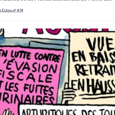
r Échos n° 474