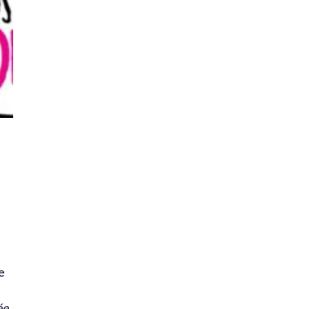
.
e
ée