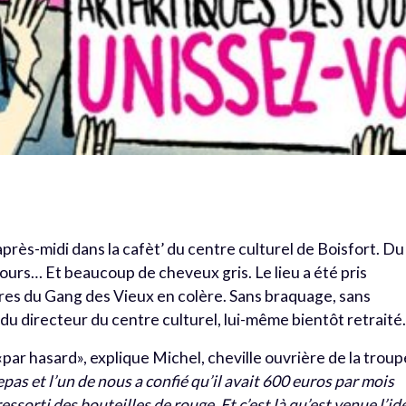
rès-midi dans la cafèt’ du centre culturel de Boisfort. Du
bours… Et beaucoup de cheveux gris. Le lieu a été pris
res du Gang des Vieux en colère. Sans braquage, sans
u directeur du centre culturel, lui-même bientôt retraité
par hasard», explique Michel, cheville ouvrière de la troup
epas et l’un de nous a confié qu’il avait 600 euros par mois
ressorti des bouteilles de rouge. Et c’est là qu’est venue l’id