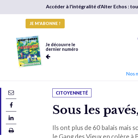
Accéder à l'intégralité d'Alter Echos : t
JE M'ABONNE !
Je découvre le
dernier numéro
Nos 
CITOYENNETÉ
Sous les pavés
Ils ont plus de 60 balais mais 
le Gang des Vieux en colère à