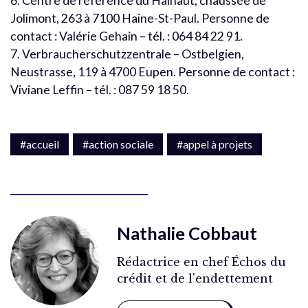
6. Centre de référence du Hainaut, chaussée de
Jolimont, 263 à 7100 Haine-St-Paul. Personne de
contact : Valérie Gehain – tél. : 064 84 22 91.
7. Verbraucherschutzzentrale – Ostbelgien,
Neustrasse, 119 à 4700 Eupen. Personne de contact :
Viviane Leffin – tél. : 087 59 18 50.
#accueil
#action sociale
#appel à projets
Nathalie Cobbaut
Rédactrice en chef Échos du
crédit et de l'endettement