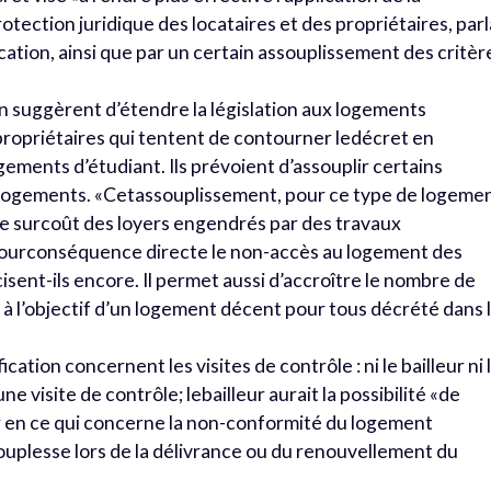
protection juridique des locataires et des propriétaires, par
ocation, ainsi que par un certain assouplissement des critèr
 suggèrent d’étendre la législation aux logements
s propriétaires qui tentent de contourner ledécret en
ements d’étudiant. Ils prévoient d’assouplir certains
ts logements. «Cetassouplissement, pour ce type de logemen
 le surcoût des loyers engendrés par des travaux
ourconséquence directe le non-accès au logement des
isent-ils encore. Il permet aussi d’accroître le nombre de
à l’objectif d’un logement décent pour tous décrété dans 
cation concernent les visites de contrôle : ni le bailleur ni 
e visite de contrôle; lebailleur aurait la possibilité «de
r en ce qui concerne la non-conformité du logement
souplesse lors de la délivrance ou du renouvellement du