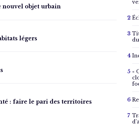
ve
e nouvel objet urbain
Éc
Ti
bitats légers
du
In
us
« 
cl
fo
Re
té : faire le pari des territoires
Tr
d’