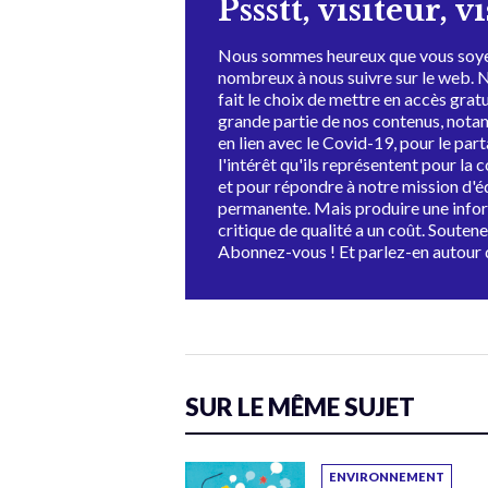
Pssstt, visiteur, v
Nous sommes heureux que vous soye
nombreux à nous suivre sur le web. 
fait le choix de mettre en accès grat
grande partie de nos contenus, not
en lien avec le Covid-19, pour le par
l'intérêt qu'ils représentent pour la c
et pour répondre à notre mission d'
permanente. Mais produire une info
critique de qualité a un coût. Souten
Abonnez-vous ! Et parlez-en autour 
SUR LE MÊME SUJET
ENVIRONNEMENT