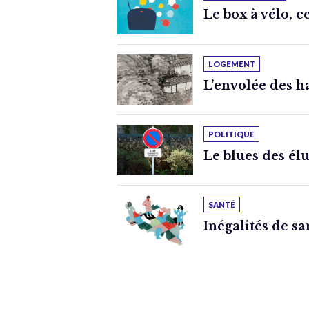
Le box à vélo, c
LOGEMENT
L’envolée des ha
POLITIQUE
Le blues des él
SANTÉ
Inégalités de san