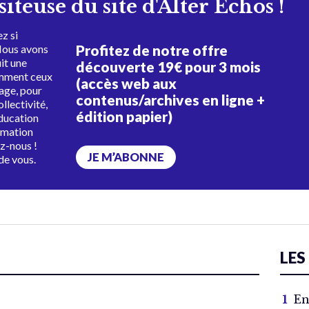
isiteuse du site d'Alter Échos !
z si
Profitez de notre offre
Nous avons
uit une
découverte 19€ pour 3 mois
amment ceux
(accès web aux
tage, pour
contenus/archives en ligne +
ollectivité,
édition papier)
éducation
rmation
ez-nous !
JE M’ABONNE
de vous.
LES
En