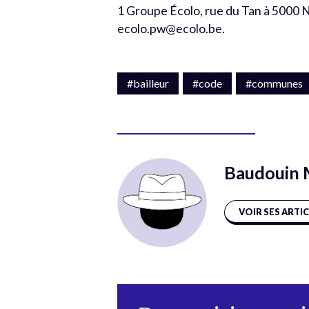
1 Groupe Écolo, rue du Tan à 5000 Nam
ecolo.pw@ecolo.be.
#bailleur
#code
#communes
Baudouin 
VOIR SES ARTI