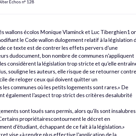
Alter Échos n° 128
és wallons écolos Monique Vlaminck et Luc Tiberghien1 o
ifiant le Code wallon dulogement relatif à la législation 
 de ce texte est de contrer les effets pervers d’une
 auteurs dudocument, bon nombre de communes n’appliquent
les considèrent la législation trop stricte et qu’elle entraîn
lus, souligne les auteurs, elle risque de se retourner contr
icile de reloger ceux qui doivent quitter un
les communes où les petits logements sont rares.» De
t également l’aspect trop strict des critères desalubrité
gements sont loués sans permis, alors qu’ils sont insalubres
 «Certains propriétairescontournent le décret en
nt d’étudiant, échappant de ce fait à la législation.»
t vise «à rendre plus effective l’application de la