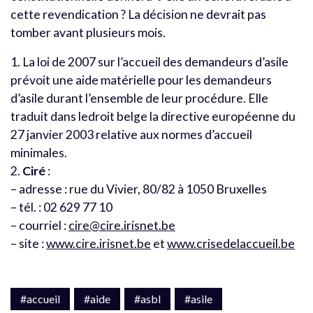
cette revendication ? La décision ne devrait pas
tomber avant plusieurs mois.
1. La loi de 2007 sur l’accueil des demandeurs d’asile
prévoit une aide matérielle pour les demandeurs
d’asile durant l’ensemble de leur procédure. Elle
traduit dans ledroit belge la directive européenne du
27 janvier 2003 relative aux normes d’accueil
minimales.
2.
Ciré
:
– adresse : rue du Vivier, 80/82 à 1050 Bruxelles
– tél. : 02 629 77 10
– courriel :
cire@cire.irisnet.be
– site :
www.cire.irisnet.be
et
www.crisedelaccueil.be
#accueil
#aide
#asbl
#asile