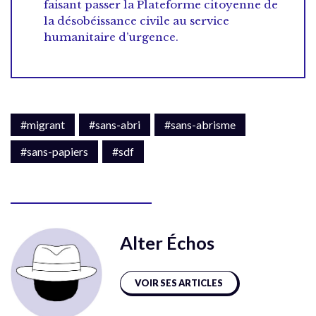
faisant passer la Plateforme citoyenne de
la désobéissance civile au service
humanitaire d’urgence.
#migrant
#sans-abri
#sans-abrisme
#sans-papiers
#sdf
Alter Échos
VOIR SES ARTICLES