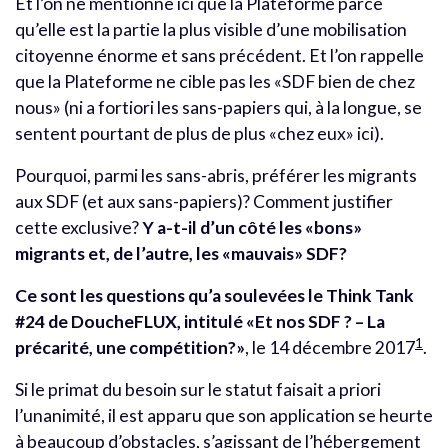
Et l’on ne mentionne ici que la Plateforme parce
qu’elle est la partie la plus visible d’une mobilisation
citoyenne énorme et sans précédent. Et l’on rappelle
que la Plateforme ne cible pas les «SDF bien de chez
nous» (ni a fortiori les sans-papiers qui, à la longue, se
sentent pourtant de plus de plus «chez eux» ici).
Pourquoi, parmi les sans-abris, préférer les migrants
aux SDF (et aux sans-papiers)? Comment justifier
cette exclusive?
Y a-t-il d’un côté les «bons»
migrants et, de l’autre, les «mauvais» SDF?
Ce sont les questions qu’a soulevées
le Think Tank
#24 de DoucheFLUX, intitulé «Et nos SDF ? – La
1
précarité, une compétition?»
, le 14 décembre 2017
.
Si le primat du besoin sur le statut faisait a priori
l’unanimité, il est apparu que son application se heurte
à beaucoup d’obstacles, s’agissant de l’hébergement