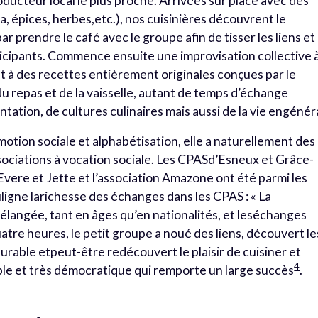
roducteur local le plus proche. Arrivées sur place avec des
, épices, herbes,etc.), nos cuisinières découvrent le
prendre le café avec le groupe afin de tisser les liens et
rticipants. Commence ensuite une improvisation collective 
nt à des recettes entièrement originales conçues par le
 repas et de la vaisselle, autant de temps d’échange
tation, de cultures culinaires mais aussi de la vie engénéra
tion sociale et alphabétisation, elle a naturellement des
ssociations à vocation sociale. Les CPASd’Esneux et Grâce-
vere et Jette et l’association Amazone ont été parmi les
uligne larichesse des échanges dans les CPAS : « La
langée, tant en âges qu’en nationalités, et leséchanges
uatre heures, le petit groupe a noué des liens, découvert le
durable etpeut-être redécouvert le plaisir de cuisiner et
4
e et très démocratique qui remporte un large succès
.