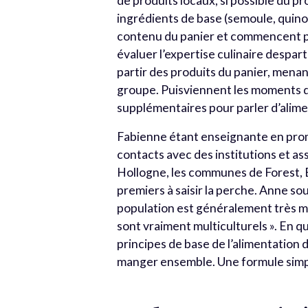
de produits locaux, si possible du p
ingrédients de base (semoule, quinoa
contenu du panier et commencent par 
évaluer l’expertise culinaire despa
partir des produits du panier, mena
groupe. Puisviennent les moments du
supplémentaires pour parler d’alimen
Fabienne étant enseignante en promo
contacts avec des institutions et a
Hollogne, les communes de Forest, E
premiers à saisir la perche. Anne so
population est généralement très mé
sont vraiment multiculturels ». En q
principes de base de l’alimentation 
manger ensemble. Une formule simpl