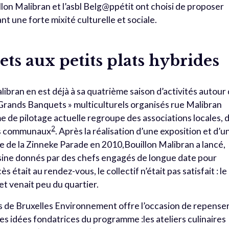
illon Malibran et l’asbl Belg@ppétit ont choisi de proposer
nt une forte mixité culturelle et sociale.
ts aux petits plats hybrides
ibran en est déjà à sa quatrième saison d’activités autour
«Grands Banquets » multiculturels organisés rue Malibran
rme de pilotage actuelle regroupe des associations locales, 
2
ces communaux
. Après la réalisation d’une exposition et d’u
ge de la Zinneke Parade en 2010,Bouillon Malibran a lancé,
uisine donnés par des chefs engagés de longue date pour
s était au rendez-vous, le collectif n’était pas satisfait : le
et venait peu du quartier.
ts de Bruxelles Environnement offre l’occasion de repenser
les idées fondatrices du programme :les ateliers culinaires