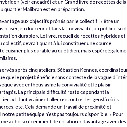
hybride » (voir encadré) et un Grand livre de recettes de la
du quartierMalibran est en préparation.
vantage aux objectifs prônés par le collectif : « être un
ibiliser, en douceur etdans la convivialité, un public issu 
imentation durable ». Le livre, recueil de recettes hybrides et
collectif, devrait quant à lui constituer une source
te cuisiner plus durable au quotidien, mais espèreégaleme
milaires.
observés après cinq ateliers, Sébastien Kennes, coordinateu
que que le projetbénéficie sans conteste de la vague d’inté
voque avec enthousiasme la convivialité et le plaisir
agés. La principale difficulté reste cependant la
ier : « Il faut vraiment aller rencontrer les genslà où ils
merces, etc. Cela demande un travail de proximité et
notre petiteéquipe n’est pas toujours disponible. » Pour
forme a choisi récemment de collaborer davantage avec des