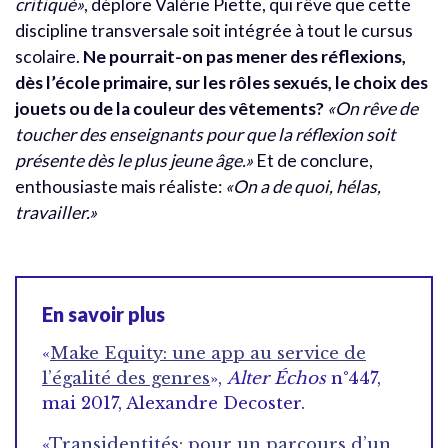
critiqué»
, déplore Valérie Piette, qui rêve que cette
discipline transversale soit intégrée à tout le cursus
scolaire.
Ne pourrait-on pas mener des réflexions,
dès l’école primaire, sur les rôles sexués, le choix des
jouets ou de la couleur des vêtements?
«On rêve de
toucher des enseignants pour que la réflexion soit
présente dès le plus jeune âge.»
Et de conclure,
enthousiaste mais réaliste:
«On a de quoi, hélas,
travailler.»
En savoir plus
«
Make Equity: une app au service de
l’égalité des genres
»,
Alter Échos
n°447,
mai 2017, Alexandre Decoster.
«
Transidentités: pour un parcours d’un