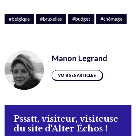
#belgique
#bruxelles
#budget
#chômage
Manon Legrand
VOIR SES ARTICLES
Pssstt, visiteur, visiteuse
du site d'Alter Échos !