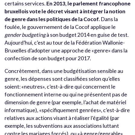
certains services.
En 2013, le parlement francophone
bruxellois vote le décret visant à intégrer la notion
de genre dans les politiques de la Cocof.
Dans la
foulée, le gouvernement de la Cocof applique le
gender budgeting
à son budget 2014 en guise de test.
Aujourd’hui, c’est au tour de la Fédération Wallonie-
Bruxelles d’adopter une approche de «genre» dans la
confection de son budget pour 2017.
Concrètement, dans une budgétisation sensible au
genre, les dépenses sont classifiées selon qu’elles
soient: «neutres», c’est-à-dire qui concernent le
fonctionnement interne ou qui ne présentent pas de
dimension de genre (par exemple, l’achat de matériel
informatique), «spécifiquement genrées», c’est-à-dire
relatives aux actions visant à réaliser l’égalité (par
exemple, les subventions aux associations luttant
contre les mariages forcés), ou «à genre/genrable»,