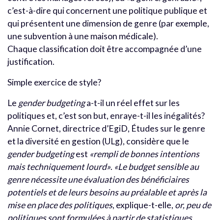
c’est-à-dire qui concernent une politique publique et
qui présentent une dimension de genre (par exemple,
une subvention à une maison médicale).
Chaque classification doit être accompagnée d’une
justification.
Simple exercice de style?
Le
gender budgeting
a-t-il un réel effet sur les
politiques et, c’est son but, enraye-t-il les inégalités?
Annie Cornet, directrice d’EgiD, Études sur le genre
et la diversité en gestion (ULg), considère que le
gender budgeting
est
«rempli de bonnes intentions
mais techniquement lourd»
.
«Le budget sensible au
genre nécessite une évaluation des bénéficiaires
potentiels et de leurs besoins au préalable et après la
mise en place des politiques
, explique-t-elle,
or, peu de
politiques sont formulées à partir de statistiques