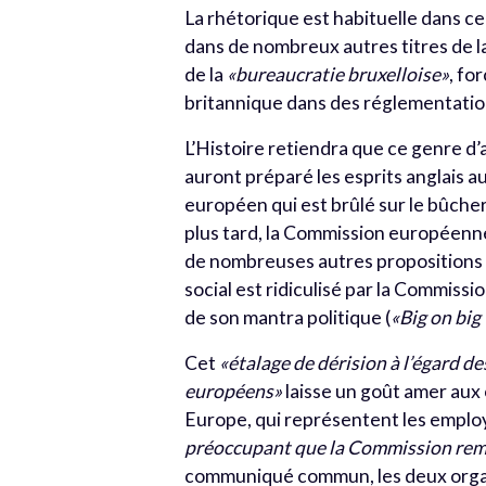
La rhétorique est habituelle dans c
dans de nombreux autres titres de l
de la
«bureaucratie bruxelloise»
, fo
britannique dans des réglementation
L’Histoire retiendra que ce genre d
auront préparé les esprits anglais au 
européen qui est brûlé sur le bûcher
plus tard, la Commission européen
de nombreuses autres propositions l
social est ridiculisé par la Commiss
de son mantra politique (
«Big on big
Cet
«étalage de dérision à l’égard de
européens»
laisse un goût amer aux 
Europe, qui représentent les emplo
préoccupant que la Commission reme
communiqué commun, les deux organ