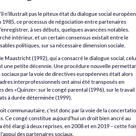
l n’illustrait pas le piteux état du dialogue social européen
n 1985, ce processus de négociation entre partenaires
d’enregistrer, à ses débuts, quelques avancées notables.
ché intérieur, et un certain consensus existait entre le
nsables politiques, sur sa nécessaire dimension sociale.
e Maastricht (1992), qui a consacré le dialogue social, celu
nt une petite décennie. Une procédure nouvelle permetta
sociaux par la voie de directives européennes était alors
cadres interprofessionnels ont ainsi été transposés en
es des «Quinze»: sur le congé parental (1996), sur le travail
rats à durée déterminée (1999).
droit communautaire, c’est donc par la voie de la concertati
. Ce congé constitue aujourd’hui un droit bien ancré au
été élargi à deux reprises, en 2008 et en 2019 – cette foi
s l’appui des partenaires sociaux.