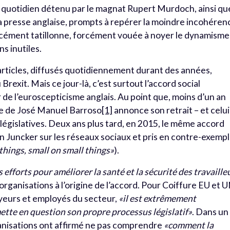
e quotidien détenu par le magnat Rupert Murdoch, ainsi qu
a presse anglaise, prompts à repérer la moindre incohéren
rcément tatillonne, forcément vouée à noyer le dynamisme
s inutiles.
’articles, diffusés quotidiennement durant des années,
Brexit. Mais ce jour-là, c’est surtout l’accord social
 de l’euroscepticisme anglais. Au point que, moins d’un an
ne de José Manuel Barroso
[1]
annonce son retrait – et celui
égislatives. Deux ans plus tard, en 2015, le même accord
ion Juncker sur les réseaux sociaux et pris en contre-exemp
 things, small on small things»
).
s efforts pour améliorer la santé et la sécurité des travaille
organisations à l’origine de l’accord. Pour Coiffure EU et 
yeurs et employés du secteur,
«il est extrêmement
tte en question son propre processus législatif»
. Dans un
isations ont affirmé ne pas comprendre
«comment la