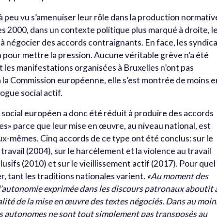
u à peu vu s’amenuiser leur rôle dans la production normativ
2000, dans un contexte politique plus marqué à droite, l
à négocier des accords contraignants. En face, les syndic
 pour mettre la pression. Aucune véritable grève n’a été
et les manifestations organisées à Bruxelles n’ont pas
la Commission européenne, elle s’est montrée de moins e
gue social actif.
e social européen a donc été réduit à produire des accords
es» parce que leur mise en œuvre, au niveau national, est
x-mêmes. Cinq accords de ce type ont été conclus: sur le
u travail (2004), sur le harcèlement et la violence au travail
lusifs (2010) et sur le vieillissement actif (2017). Pour quel
mer, tant les traditions nationales varient.
«Au moment des
 d’autonomie exprimée dans les discours patronaux aboutit 
alité de la mise en œuvre des textes négociés. Dans au moin
rds autonomes ne sont tout simplement pas transposés au