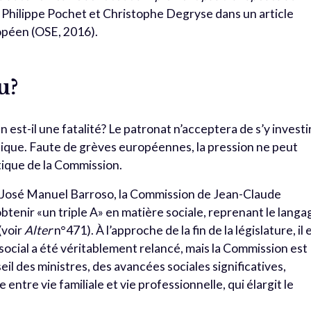
s Philippe Pochet et Christophe Degryse dans un article
ropéen (OSE, 2016).
u?
 est-il une fatalité? Le patronat n’acceptera de s’y investi
itique. Faute de grèves européennes, la pression ne peut
itique de la Commission.
 José Manuel Barroso, la Commission de Jean-Claude
tenir «un triple A» en matière sociale, reprenant le langa
(voir
Alter
n°471). À l’approche de la fin de la législature, il 
e social a été véritablement relancé, mais la Commission est
il des ministres, des avancées sociales significatives,
 entre vie familiale et vie professionnelle, qui élargit le