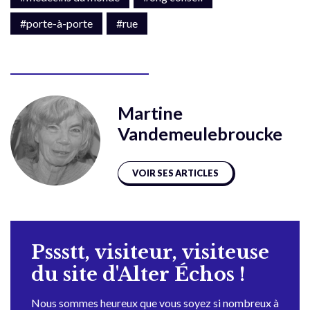
#porte-à-porte
#rue
Martine
Vandemeulebroucke
VOIR SES ARTICLES
Pssstt, visiteur, visiteuse
du site d'Alter Échos !
Nous sommes heureux que vous soyez si nombreux à