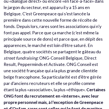
ou «dialogue direct» ou encore «en face-à-face» dans
le jargon du secteur, est apparu il y a 15 ans en
Belgique. C’est Greenpeace qui s’est lancée la
première dans cette nouvelle forme de récolte de
fonds. Depuis lors, rares sont les associations qui n’y
font pas appel. Parce que ça marche (c’est même la
principale source de dons) et parce que, en dépit des
apparences, le marché est loin d’être saturé. En
Belgique, quatre sociétés se partagent le gâteau du
street fundraising
: ONG-Conseil Belgique, Direct
Result, Pepperminds et Activate. ONG Conseil est
une société française qui a la plus grande clientèle
belge francophone. Sa particularité est d’être gérée
par d’anciens recruteurs et elle se profile comme
étant la plus «associative», la plus «éthique».
Certaines
ONG font du recrutement en «interne», avec leur
propre personnel mais, à l’exception de Greenpeace
et d’Oxfam, rares sont celles qui le font de manière