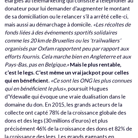
élargies au télémarketing qui consiste à téléphoner au
donateur pour lui demander d’augmenter le montant
de sa domiciliation ou le relancer s’il a arrêté celle-ci,
mais aussi au démarchage à domicile.
«Les récoltes de
fonds liées à des événements sportifs solidaires
comme les 20 km de Bruxelles ou les ‘trailwalkers’
organisés par Oxfam rapportent peu par rapport aux
efforts fournis. Cela marche bien en Angleterre et aux
Pays-Bas, pas en Belgique.»
Mais le plus rentable,
c’est le legs. C’est même un vrai jackpot pour celles
qui en bénéficient.
«Ce sont les ONG les plus connues
qui en bénéficient le plus»
, poursuit Hugues
d’Ydewalle qui évoque une vraie dualisation dans le
domaine du don. En 2015, les grands acteurs de la
collecte ont capté 78% de la croissance globale des
dons et des legs (30 millions d’euros) et plus
précisément 46% de la croissance des dons et 82% de
la croissance des legs. Les grands gagnants en