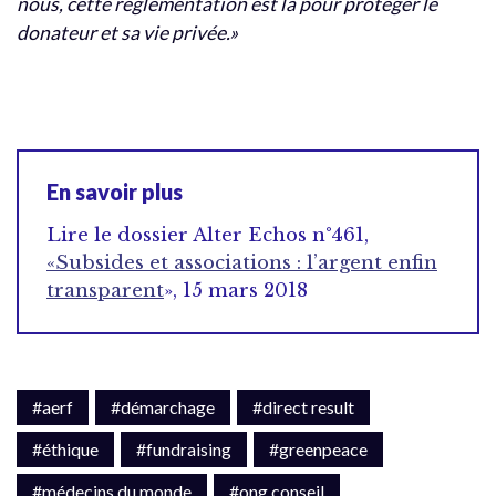
nous, cette réglementation est là pour protéger le
donateur et sa vie privée.»
En savoir plus
Lire le dossier Alter Echos n°461,
«Subsides et associations : l’argent enfin
transparent
», 15 mars 2018
#aerf
#démarchage
#direct result
#éthique
#fundraising
#greenpeace
#médecins du monde
#ong conseil