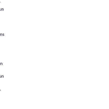
r
us
ons
en
 un
,