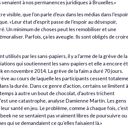
 venaient à nos permanences juridiques à Bruxelles.»
re visible, que l’on parle d’eux dans les médias dans l’espoi
que. «Leur état d’esprit passe de l’espoir au désespoir,
ré. Un minimum de choses peut les remobiliser et une
oraliser. Parfois, ça les aveugle. Ils sont obligés de croir
utilisés par les sans-papiers, il y a l’arme de la grève de la
ociations qui soutiennent les sans-papiers et elle a encore é
ek en novembre 2014. La grève de la faim a duré 70 jours.
 grève au cours de laquelle les participants cessent totalem
 dans la durée. Dans ce genre d’action, certains se limitent 
 temps à autre un bout de chocolat, d’autres trichent
c’est une catastrophe, analyse Damienne Martin. Les gens
eur santé en jeu. Le problème, comme à chaque fois, c’es
nbeek ne se sentaient pas vraiment libres de poursuivre ou
es qui se demandaient ce qu’elles faisaient là.»