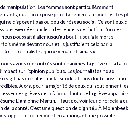
s de manipulation. Les femmes sont particulièrement
s enfants, que l’on expose prioritairement aux médias. Les p
qui ne disposent pas ou peu de réseau social. Ce sont eux q
ssions exercées par le ou les leaders de l’action. L’un des
nous poussait à aller jusqu’au bout, jusqu’à la mort si
ois même devant nous et ils justifiaient cela par la
r à des journalistes qui ne venaient jamais.»
e nous avons rencontrés sont unanimes: la grève de la faim
mpact sur l’opinion publique. Les journalistes ne se
 réagit pas non plus, par lassitude et sans doute aussi par
rédibles. Alors, pour la majorité de ceux qui soutiennent le
e cesser ces grèves de la faim. «Il faut que la grève apparais
résume Damienne Martin. Il faut pouvoir leur dire: cela a e
n de la santé. C’est une question de dignité.» À Molenbeek
our stopper ce mouvement en annonçant une possible