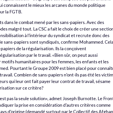
qui connaissent le mieux les arcanes du monde politique
our la FGTB.
ts dans le combat mené par les sans-papiers. Avec des
es malgré tout. La CSC a fait le choix de créer une sectio
nsibilisation à l’intérieur du syndicat et recrute donc des
 de sans-papiers sont syndiqués, confirme Mohammed. Cel
papiers de la régularisation. Ils la conçoivent
égularisation par le travail. «Bien sûr, on peut aussi
 motifs humanitaires pour les femmes, les enfants et les
ed. Pourtant le Groupe 2009 est bien placé pour connaît
 travail. Combien de sans-papiers n’ont-ils pas été les victi
s qui leur ont fait payer leur contrat de travail, sésame
isation sur ce critère?
 n’est pas la seule solution», admet Joseph Burnotte. Le Fron
endiquer la prise en considération d’autres critères comme
 pays d’origine (demandé surtout par le Collectif des Afgha