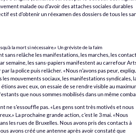
gravement malade ou d’avoir des attaches sociales durables
jectif est d’obtenir un réexamen des dossiers de tous les sa
usqu’à la mort si nécessaire.» Un gréviste de la faim
ient sans relâche les manifestations, les marches, les contac
par semaine, les sans-papiers manifestent au carrefour Art
r par la police puis relâcher. «Nous n’avons pas peur, expliq
les mouvements sociaux, les manifestations syndicales, l
tions avec eux, on essaie de se rendre visible au maximu
festants que nous sommes mobilisés dans un même comba
ne s’essouffle pas. «Les gens sont très motivés et nous
ux.» La prochaine grande action, c’est le 3 mai. «Nous
dans les rues de Bruxelles. Nous avons pris des contacts à
, nous avons créé une antenne après avoir constaté que