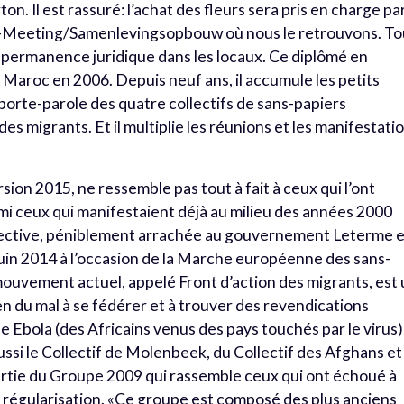
on. Il est rassuré: l’achat des fleurs sera pris en charge pa
t-Meeting/Samenlevingsopbouw où nous le retrouvons. To
permanence juridique dans les locaux. Ce diplômé en
 Maroc en 2006. Depuis neuf ans, il accumule les petits
le porte-parole des quatre collectifs de sans-papiers
es migrants. Et il multiplie les réunions et les manifestati
on 2015, ne ressemble pas tout à fait à ceux qui l’ont
mi ceux qui manifestaient déjà au milieu des années 2000
llective, péniblement arrachée au gouvernement Leterme 
juin 2014 à l’occasion de la Marche européenne des sans-
 mouvement actuel, appelé Front d’action des migrants, est
en du mal à se fédérer et à trouver des revendications
Ebola (des Africains venus des pays touchés par le virus)
ussi le Collectif de Molenbeek, du Collectif des Afghans et
tie du Groupe 2009 qui rassemble ceux qui ont échoué à
 régularisation. «Ce groupe est composé des plus anciens