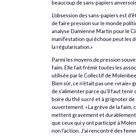
beaucoup de sans-papiers anversois
L’obsession des sans-papiers est d’êt
de faire pression sur le monde politi
analyse Damienne Martin pour le Ci
manifestation qui échoue peut les dém
la régularisation.»
Parmi les moyens de pression souvent 
faim. Elle fait frémir toutes les ass
utilisée par le Collectif de Molenbe
Bien sûr, ce n’était pas une «vraie»
de s’alimenter parce qu’il faut tenir
boire du thé sucré et à grignoter de
ouvertement. «La grève de la faim, 
mettent gravement et durablement l
que ceux qui y ont participé à Mole
non l’action. J’ai rencontré des femm