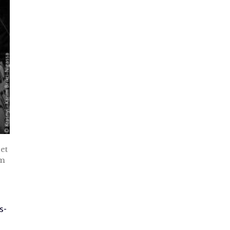
net
im
s-