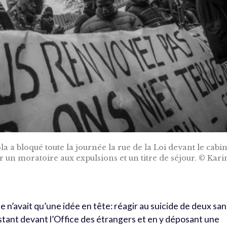
a a bloqué toute la journée la rue de la Loi devant le cabi
un moratoire aux expulsions et un titre de séjour. © Kar
’avait qu’une idée en tête: réagir au suicide de deux san
tant devant l’Office des étrangers et en y déposant une