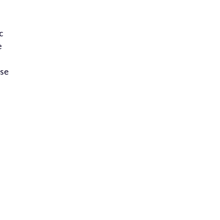
c
e
 se