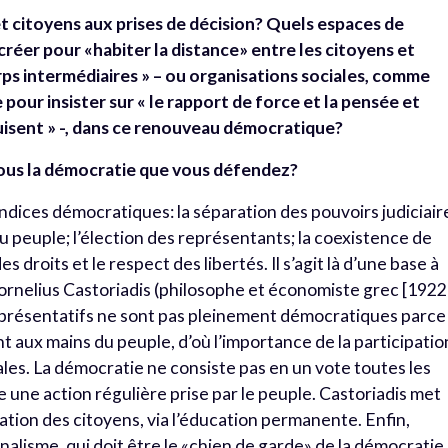
 citoyens aux prises de décision? Quels espaces de
créer pour «habiter la distance» entre les citoyens et
rps intermédiaires » – ou organisations sociales, comme
our insister sur « le rapport de force et la pensée et
ruisent » -, dans ce renouveau démocratique?
ous la démocratie que vous défendez?
 indices démocratiques: la séparation des pouvoirs judiciair
u peuple; l’élection des représentants; la coexistence de
des droits et le respect des libertés. Il s’agit là d’une base à
ornelius
Castoriadis (philosophe et économiste grec [1922
eprésentatifs ne sont pas pleinement démocratiques parce
t aux mains du peuple, d’où l’importance de la participatio
les. La démocratie ne consiste pas en un vote toutes les
e une action régulière prise par le peuple. Castoriadis met
mation des citoyens, via l’éducation permanente. Enfin,
urnalisme, qui doit être le «chien de garde» de la démocratie