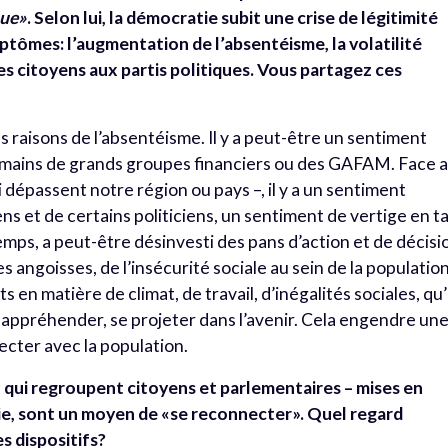
que»
. Selon lui, la démocratie subit une crise de légitimité
mptômes: l’augmentation de l’absentéisme, la volatilité
s citoyens aux partis politiques. Vous partagez ces
les raisons de l’absentéisme. Il y a peut-être un sentiment
s mains de grands groupes financiers ou des GAFAM. Face 
 dépassent notre région ou pays –, il y a un sentiment
ns et de certains politiciens, un sentiment de vertige en t
temps, a peut-être désinvesti des pans d’action et de décisi
s angoisses, de l’insécurité sociale au sein de la populatio
 en matière de climat, de travail, d’inégalités sociales, qu’i
appréhender, se projeter dans l’avenir. Cela engendre un
necter avec la population.
– qui regroupent citoyens et parlementaires – mises en
ovie, sont un moyen de «se reconnecter». Quel regard
s dispositifs?