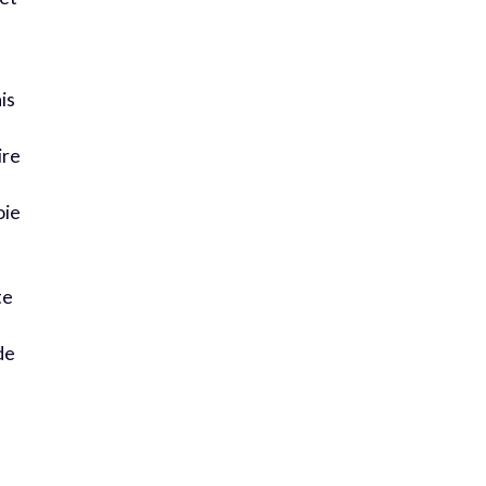
is
ire
oie
te
de