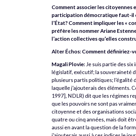
Comment associer les citoyennes et
participation démocratique faut-il 
l’État? Comment impliquer les « co
préfère les nommer Ariane Estenne p
l’action collectives qu’elles const
Alter Échos: Comment définiriez-v
Magali Plovie:
Je suis partie des six
législatif, exécutif;
la souveraineté d
plusieurs partis politiques; l’égalité 
laquelle j’ajouterais des éléments.
C
1997], NDLR) dit que les régimes r
que les pouvoirs ne sont pas vraimen
citoyenne et des organisations socia
quatre ou cinq années, mais doit êtr
aussi en avant la question de la for
j’ajouterais aussi à ces indices le jo