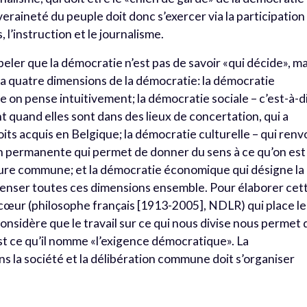
veraineté du peuple doit donc s’exercer via la participation
 l’instruction et le journalisme.
eler que la démocratie n’est pas de savoir «qui décide», ma
a quatre dimensions de la démocratie: la démocratie
lle on pense intuitivement; la démocratie sociale – c’est-à-d
nt quand elles sont dans des lieux de concertation, qui a
roits acquis en Belgique; la démocratie culturelle – qui renv
ion permanente qui permet de donner du sens à ce qu’on est
ulture commune; et la démocratie économique qui désigne la
penser toutes ces dimensions ensemble.
Pour élaborer cet
Ricœur (philosophe français [1913-2005], NDLR) qui place le
considère que le travail sur ce qui nous divise nous permet 
est ce qu’il nomme «l’exigence démocratique». La
s la société et la délibération commune doit s’organiser