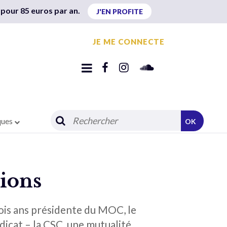
 pour 85 euros par an.
J'EN PROFITE
JE ME CONNECTE
ques
OK
tions
rois ans présidente du MOC, le
icat – la CSC, une mutualité