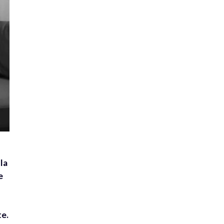
la
e
te.