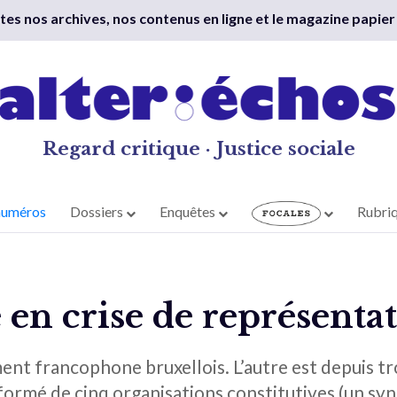
outes nos archives, nos contenus en ligne et le magazine papier
Regard critique · Justice sociale
numéros
Dossiers
Enquêtes
Rubri
en crise de représenta
ent francophone bruxellois. L’autre est depuis t
rmé de cinq organisations constitutives (un synd