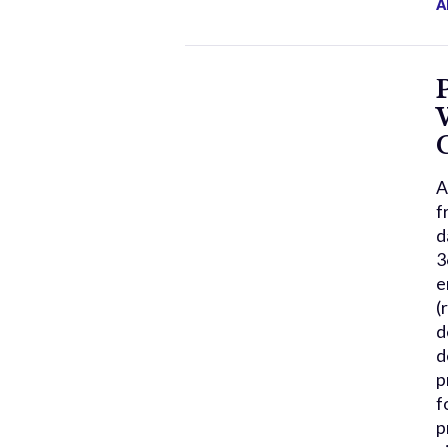
A
A
f
d
3
e
(
d
d
p
f
p