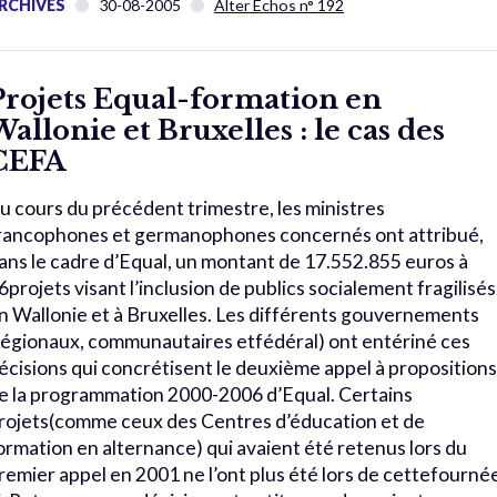
RCHIVES
30-08-2005
Alter Échos n° 192
Projets Equal-formation en
Wallonie et Bruxelles : le cas des
CEFA
u cours du précédent trimestre, les ministres
rancophones et germanophones concernés ont attribué,
ans le cadre d’Equal, un montant de 17.552.855 euros à
6projets visant l’inclusion de publics socialement fragilisés
n Wallonie et à Bruxelles. Les différents gouvernements
régionaux, communautaires etfédéral) ont entériné ces
écisions qui concrétisent le deuxième appel à proposition
e la programmation 2000-2006 d’Equal. Certains
rojets(comme ceux des Centres d’éducation et de
ormation en alternance) qui avaient été retenus lors du
remier appel en 2001 ne l’ont plus été lors de cettefourné