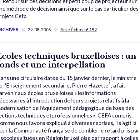
i. Retour sur ces décisions et petit coup de projecteur sur
ne méthode de décision ainsi que sur le cas particulier des
rojets Cefa.
RCHIVES
29-08-2005
Alter Échos n° 192
Écoles techniques bruxelloises : un
fonds et une interpellation
ans une circulaire datée du 15 janvier dernier, le ministre
1
e l’Enseignement secondaire, Pierre Hazette
, a fait
arvenir aux écoles bruxelloises « lesinformations
écessaires à l’introduction de leurs projets relatifs à la
odernisation de l’équipement pédagogique de base des
ections techniques etprofessionnelles », CEFA compris.
omme nous l’avons expliqué à diverses reprises, il s’agit là
our la Communauté française de combler le retard pris par
esécoles situées en Région bruxelloise par rapport à celles