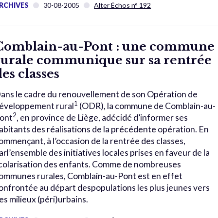
RCHIVES
30-08-2005
Alter Échos n° 192
Comblain-au-Pont : une commune
rurale communique sur sa rentrée
des classes
ans le cadre du renouvellement de son Opération de
1
éveloppement rural
(ODR), la commune de Comblain-au-
2
ont
, en province de Liège, adécidé d’informer ses
abitants des réalisations de la précédente opération. En
ommençant, à l’occasion de la rentrée des classes,
arl’ensemble des initiatives locales prises en faveur de la
colarisation des enfants. Comme de nombreuses
ommunes rurales, Comblain-au-Pont est en effet
onfrontée au départ despopulations les plus jeunes vers
es milieux (péri)urbains.