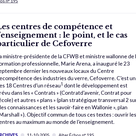
hos n° 195
Les centres de compétence et
l’enseignement : le point, et le cas
particulier de Cefoverre
a ministre-présidente de la CFWB et ministre wallonne de 
ormation professionnelle, Marie Arena, a inauguré le 23
eptembre dernier les nouveaux locaux du Centre
ecompétence des industries du verre, Cefoverre. C’est un
1
es 18 Centres d’un réseau
dont le développement est
révu dans les « Contrats » (Contratd’avenir, Contrat pour
’école) et autres « plans » (plan stratégique transversal 2 su
 les connaissances et les savoir-faire en Wallonie », plan
Marshall »). Objectif commun de tous ces textes : ouvrir le
entres au maximum au monde de l’enseignement.
RCHIVES
11-10-2005
Alter Échos n° 195