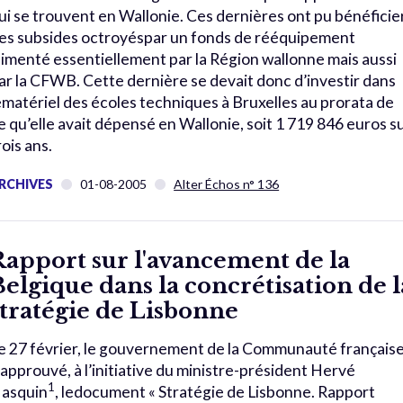
ui se trouvent en Wallonie. Ces dernières ont pu bénéficie
es subsides octroyéspar un fonds de rééquipement
limenté essentiellement par la Région wallonne mais aussi
ar la CFWB. Cette dernière se devait donc d’investir dans
ematériel des écoles techniques à Bruxelles au prorata de
e qu’elle avait dépensé en Wallonie, soit 1 719 846 euros s
rois ans.
RCHIVES
01-08-2005
Alter Échos n° 136
Rapport sur l'avancement de la
Belgique dans la concrétisation de l
stratégie de Lisbonne
e 27 février, le gouvernement de la Communauté français
 approuvé, à l’initiative du ministre-président Hervé
1
asquin
, ledocument « Stratégie de Lisbonne. Rapport