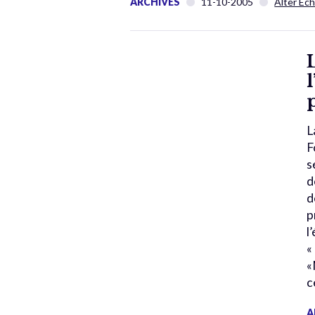
ARCHIVES
11-10-2005
Alter Éc
L
F
s
d
d
p
l
«
«
c
A