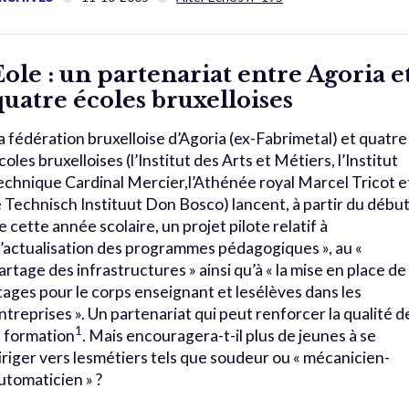
Eole : un partenariat entre Agoria e
quatre écoles bruxelloises
a fédération bruxelloise d’Agoria (ex-Fabrimetal) et quatre
coles bruxelloises (l’Institut des Arts et Métiers, l’Institut
echnique Cardinal Mercier,l’Athénée royal Marcel Tricot e
e Technisch Instituut Don Bosco) lancent, à partir du débu
e cette année scolaire, un projet pilote relatif à
l’actualisation des programmes pédagogiques », au «
artage des infrastructures » ainsi qu’à « la mise en place de
tages pour le corps enseignant et lesélèves dans les
ntreprises ». Un partenariat qui peut renforcer la qualité d
1
a formation
. Mais encouragera-t-il plus de jeunes à se
iriger vers lesmétiers tels que soudeur ou « mécanicien-
utomaticien » ?