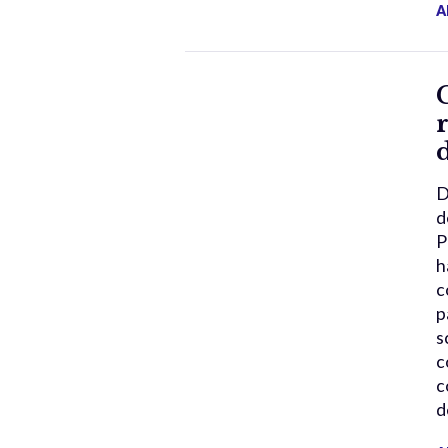
A
D
d
P
h
c
p
s
c
c
d