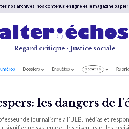
outes nos archives, nos contenus en ligne et le magazine papier
Regard critique · Justice sociale
numéros
Dossiers
Enquêtes
Rubri
espers: les dangers de l
ofesseur de journalisme à l’ULB, médias et respon
 signifier un système où les discours et les décis