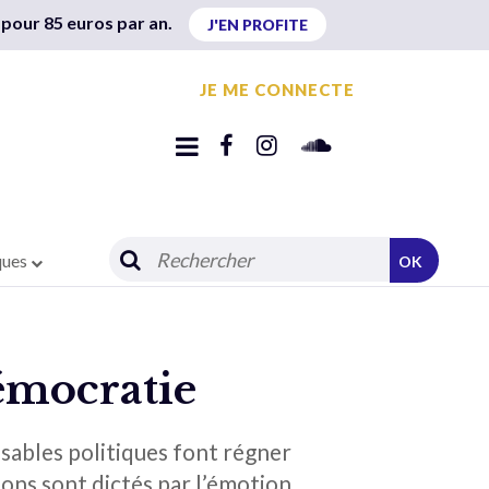
 pour 85 euros par an.
J'EN PROFITE
JE ME CONNECTE
ques
OK
’émocratie
sables politiques font régner
ions sont dictés par l’émotion.