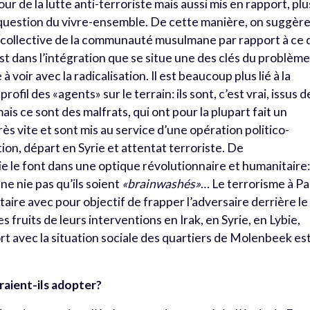
r de la lutte anti-terroriste mais aussi mis en rapport, plu
a question du vivre-ensemble. De cette manière, on suggèr
té collective de la communauté musulmane par rapport à ce 
est dans l’intégration que se situe une des clés du problème
à voir avec la radicalisation. Il est beaucoup plus lié à la
profil des «agents» sur le terrain: ils sont, c’est vrai, issus d
 ce sont des malfrats, qui ont pour la plupart fait un
très vite et sont mis au service d’une opération politico-
sation, départ en Syrie et attentat terroriste. De
 le font dans une optique révolutionnaire et humanitaire: 
ne nie pas qu’ils soient
«brainwashés»
… Le terrorisme à Pa
taire avec pour objectif de frapper l’adversaire derrière le
s fruits de leurs interventions en Irak, en Syrie, en Lybie,
rt avec la situation sociale des quartiers de Molenbeek es
vraient-ils adopter?