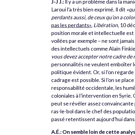
J-J J.:
Il y a un problème dans la mani
Laroui l’a très bien exprimé. Il dit
«qu’
perdants aussi, de ceux qu’on a colon
pas les perdants»
,
Libération
, 10 dé
position morale et intellectuelle 
voilées par exemple – ne sont jamai
des intellectuels comme Alain Finkie
vous devez accepter notre cadre de r
personnalités ne veulent emboîter le
politique évident. Or, si l’on regar
cadrage est possible. Si l’on se plac
responsabilité occidentale, les humi
coloniales à l’intervention en Syrie
peut se révéler assez convaincante 
ras-le-bol dans le chef des populati
passé retentissent aujourd’hui dans 
A.É.: On semble loin de cette analy