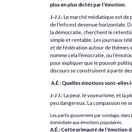
plus en plus dictés par l’émotion.
J-J J.:
Le marché médiatique est de plus
de l’info est devenue horizontale. 
la démocratie, cherchent le retentis
simple et rentable. Les journaux té
et de fédération autour de thèmes e
nomme cela l’émocratie, ou l’émotocr
pour expliquer que le pouvoir politiq
discours se construisent à partir de
A.É.: Quelles émotions sont-elles l
J-J J.:
La peur, le voyeurisme, et la plu
peu dangereux. La compassion ne sert
Les partis gouvernent par sondage, dans l
immédiate aux émotions populaires.
A.É.: Cette primauté de l’émotion 