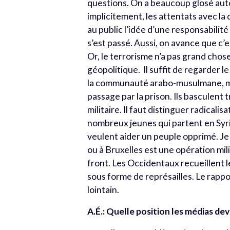
questions. On a beaucoup glosé autou
implicitement, les attentats avec l
au public l’idée d’une responsabili
s’est passé. Aussi, on avance que c’
Or, le terrorisme n’a pas grand chose 
géopolitique. Il suffit de regarder le 
la communauté arabo-musulmane, mais
passage par la prison. Ils basculent 
militaire. Il faut distinguer radicali
nombreux jeunes qui partent en Syrie
veulent aider un peuple opprimé. Je 
ou à Bruxelles est une opération mili
front. Les Occidentaux recueillent le
sous forme de représailles. Le rappo
lointain.
A.É.: Quelle position les médias de