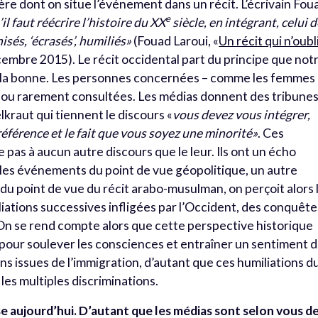
ère dont on situe l’événement dans un récit. L’écrivain Fou
e
il faut réécrire l’histoire du XX
siècle, en intégrant, celui 
isés, ‘écrasés’, humiliés»
(Fouad Laroui, «
Un récit qui n’oubl
cembre 2015). Le récit occidental part du principe que not
est la bonne. Les personnes concernées – comme les femmes
s ou rarement consultées. Les médias donnent des tribunes
lkraut qui tiennent le discours «
vous devez vous intégrer,
éférence et le fait que vous soyez une minorité»
. Ces
 pas à aucun autre discours que le leur. Ils ont un écho
de les événements du point de vue géopolitique, un autre
e du point de vue du récit arabo-musulman, on perçoit alors 
liations successives infligées par l’Occident, des conquête
. On se rend compte alors que cette perspective historique
pour soulever les consciences et entraîner un sentiment 
ons issues de l’immigration, d’autant que ces humiliations d
les multiples discriminations.
se aujourd’hui. D’autant que les médias sont selon vous d