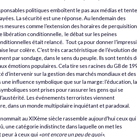
esponsables politiques emboîtent le pas aux médias et tent
layées. La sécurité est une réponse. Au lendemain des
es mesures comme l’extension des horaires de perquisition
libération conditionnelle, le débat sur les peines
onditionnelles était relancé. Tout ça pour donner l’impress
ise leur colère. C’est très caractéristique de l’évolution d
nent par sondage, dans le sens du peuple. Ils sont tentés 
ux émotions populaires. Cela tire ses racines du G8 de 19
té d’intervenir sur la gestion des marchés mondiaux et des
rs une influence symbolique que sur la marge: l’éducation, l
symboliques sont prises pour rassurer les gens qui se
d’austérité. Les événements terroristes viennent
ère, dans un monde multipolaire inquiétant et paradoxal.
nommait au XIXème siècle rassemble aujourd’hui ceux qui
û, une catégorie indistincte dans laquelle on met les
t peur à ceux qui
«ont encore un peu de quoi».