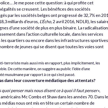
police… Je me pose cette question: à qui profite cet
négalités se creusent. Les bénéfices des sociétés
ngés par les sociétés belges ont progressé de 32,7% en 20
8,3 milliards d’euros,
L’Écho
, 2 avril 2016, NDLR), les salair
es d’une société de plus en plus binaire. La radicalisatio
ssement dans l’action culturelle locale, dans les services
es quartiers ou encore dans les infrastructures sportives
 nombre de jeunes qui se disent que toutes les voies sont
i-terroriste mais aussi mis en rapport, plus implicitement, les
ble. De cette manière, on suggère au public l’idée d’une
té musulmane par rapport à ce qui s’est passé.
ias dans leur couverture médiatique des attentats?
 quoi penser mais nous disent ce à quoi il faut penser»
,
 américains Mc Combs et Shaw dans les années 70. Dans l
s médias nous ont mis en tête un certain nombre de