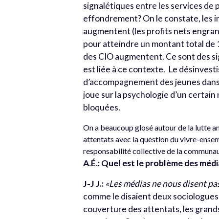
signalétiques entre les services de 
effondrement? On le constate, les i
augmentent (les profits nets engra
pour atteindre un montant total de 1
des CIO augmentent. Ce sont des sign
est liée à ce contexte. Le désinvesti
d’accompagnement des jeunes dans l
joue sur la psychologie d’un certain
bloquées.
On a beaucoup glosé autour de la lutte ant
attentats avec la question du vivre-ensem
responsabilité collective de la communau
A.É.: Quel est le problème des méd
J-J J.:
«Les médias ne nous disent pas
comme le disaient deux sociologues
couverture des attentats, les grand