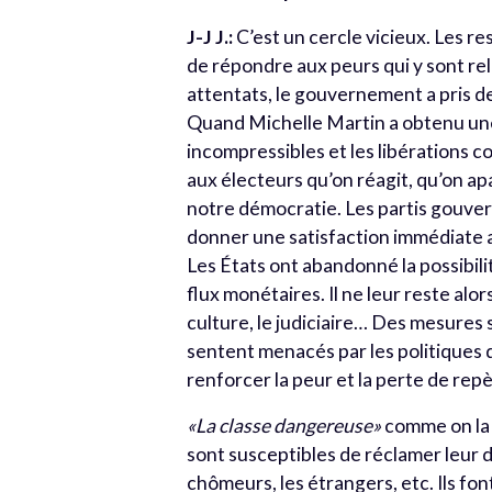
J-J J.:
C’est un cercle vicieux. Les r
de répondre aux peurs qui y sont re
attentats, le gouvernement a pris d
Quand Michelle Martin a obtenu une 
incompressibles et les libérations c
aux électeurs qu’on réagit, qu’on apa
notre démocratie. Les partis gouver
donner une satisfaction immédiate a
Les États ont abandonné la possibili
flux monétaires. Il ne leur reste alo
culture, le judiciaire… Des mesures 
sentent menacés par les politiques 
renforcer la peur et la perte de rep
«La classe dangereuse»
comme on la 
sont susceptibles de réclamer leur d
chômeurs, les étrangers, etc. Ils fon