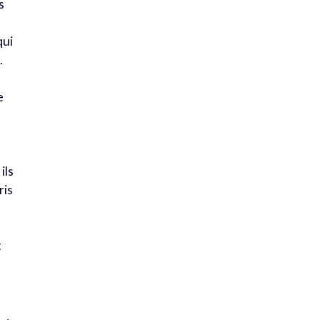
s
e
qui
.
e
ils
ris
t