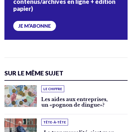
contenus/archives en ligne + édition
papier)
JE M’ABONNE
SUR LE MÊME SUJET
LE CHIFFRE
Les aides aux entreprises,
un «pognon de dingue»?
TÊTE-À-TÊTE