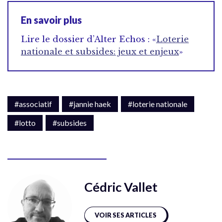
En savoir plus
Lire le dossier d’Alter Echos : «
Loterie
nationale et subsides: jeux et enjeux
»
#associatif
#jannie haek
#loterie nationale
#lotto
#subsides
Cédric Vallet
VOIR SES ARTICLES