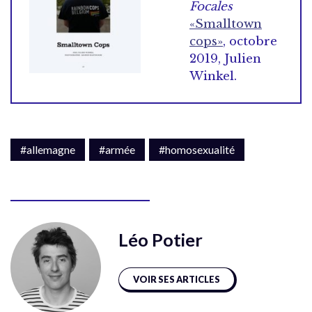
Focales
«Smalltown
cops»
, octobre
2019, Julien
Winkel.
#allemagne
#armée
#homosexualité
Léo Potier
VOIR SES ARTICLES