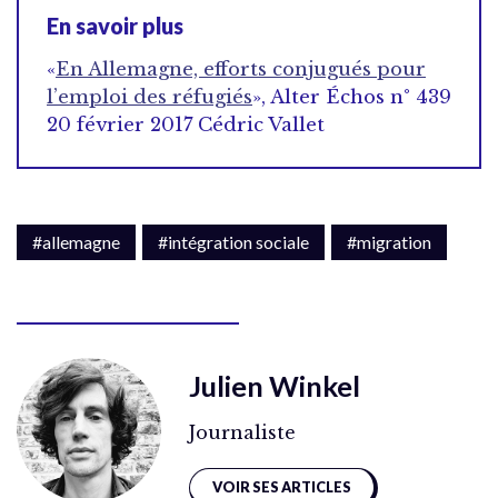
En savoir plus
«
En Allemagne, efforts conjugués pour
l’emploi des réfugiés
», Alter Échos n° 439
20 février 2017 Cédric Vallet
#allemagne
#intégration sociale
#migration
Julien Winkel
Journaliste
VOIR SES ARTICLES