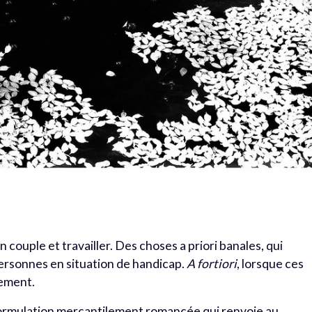
 couple et travailler. Des choses a priori banales, qui
personnes en situation de handicap.
A fortiori
, lorsque ces
rement.
 formulation mercantilement romancée qui renvoie au