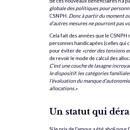
de ces nouveaux bénéficiaires n’a p
globale des politiques pour personn
CSNPH.
Donc à partir du moment où
d’autres mesures ne pourront pas voir
Cela fait des années que le CSNPH r
personnes handicapées (celles qui coh
pour éviter de
«créer des tensions e
de revoir le mode de calcul des alloc
C’est une couche de lasagne incroya
le dispositif: les catégories familial
l’évaluation du manque d’autonomie… 
allocations.»
Un statut qui dér
Si le prix de l’amour a été aboli pour 