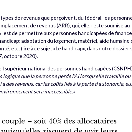
x types de revenus que perçoivent, du fédéral, les personn
remplacement de revenus (ARR), qui, elle, reste soumise au
 l’AI est de permettre aux personnes handicapées de finance
r handicap: adaptation du logement, matériel, aide humaine 
té, etc. (lire à ce sujet
«Le handicap», dans notre dossier 
, octobre 2020).
seil supérieur national des personnes handicapées (CSNPH
pas logique que la personne perde l’AI lorsqu’elle travaille ou
 des revenus, car les coûts liés à la perte d’autonomie, eu
environnement sera inaccessible.»
couple – soit 40% des allocataires
 puisqu’elles risquent de voir leurs