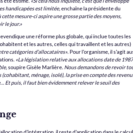
as été estimé.
«Si cela nous inquiète, c’est que l’enveloppe
es handicapées est limitée,
enchaîne la présidente du
 cette mesure-ci aspire une grosse partie des moyens,
 le jour.»
evendique une réforme plus globale, qui inclue toutes les
abitent et les autres, celles qui travaillent et les autres)
ntre catégories d’allocataires»
. Pour l’organisme, il s’agit au
ations.
«La législation relative aux allocations date de 1987
ble,
soupire Gisèle Marlière.
Nous demandons de revoir to
es (cohabitant, ménage, isolé), la prise en compte des revenu
Et puis, il faut bien évidemment relever le seuil des
ange
l’allocation d’intégration, il reste d’application dans le calcu