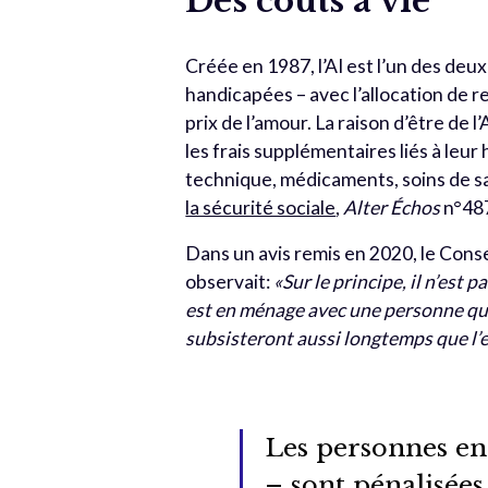
Des coûts à vie
Créée en 1987, l’AI est l’un des deu
handicapées – avec l’allocation de 
prix de l’amour. La raison d’être de
les frais supplémentaires liés à leu
technique, médicaments, soins de san
la sécurité sociale
,
Alter Échos
n°487
Dans un avis remis en 2020, le Con
observait:
«Sur le principe, il n’est 
est en ménage avec une personne qui a
subsisteront aussi longtemps que l’
Les personnes en 
– sont pénalisées