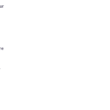
eur
re
.