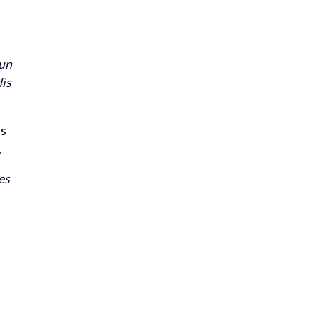
 un
dis
es
.
es