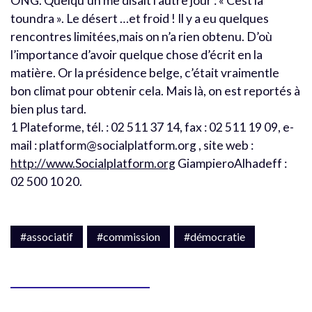
ONG. Quelqu’un me disait l’autre jour : « Cest la
toundra ». Le désert …et froid ! Il y a eu quelques
rencontres limitées,mais on n’a rien obtenu. D’où
l’importance d’avoir quelque chose d’écrit en la
matière. Or la présidence belge, c’était vraimentle
bon climat pour obtenir cela. Mais là, on est reportés à
bien plus tard.
1 Plateforme, tél. : 02 511 37 14, fax : 02 511 19 09, e-
mail : platform@socialplatform.org , site web :
http://www.Socialplatform.org
GiampieroAlhadeff :
02 500 10 20.
#associatif
#commission
#démocratie