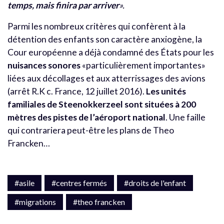
temps, mais finira par arriver
».
Parmi les nombreux critères qui confèrent à la
détention des enfants son caractère anxiogène, la
Cour européenne a déjà condamné des États pour les
nuisances sonores
«particulièrement importantes»
liées aux décollages et aux atterrissages des avions
(arrêt R.K c. France, 12 juillet 2016).
Les unités
familiales de Steenokkerzeel sont situées à 200
mètres des pistes de l’aéroport national
. Une faille
qui contrariera peut-être les plans de Theo
Francken…
#asile
#centres fermés
#droits de l'enfant
#migrations
#theo francken