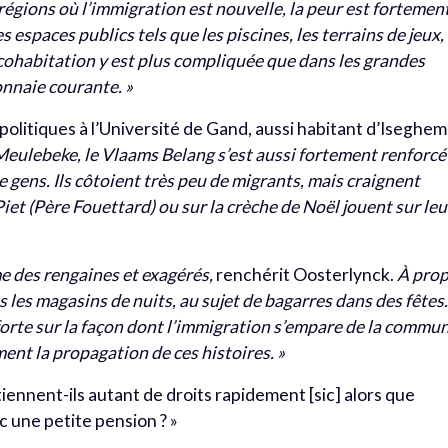
́gions où l’immigration est nouvelle, la peur est fortemen
es espaces publics tels que les piscines, les terrains de jeux,
a cohabitation y est plus compliquée que dans les grandes
monnaie courante. »
olitiques à l’Université de Gand, aussi habitant d’Iseghem
Meulebeke, le Vlaams Belang s’est aussi fortement renforcé
gens. Ils côtoient très peu de migrants, mais craignent
iet (Père Fouettard) ou sur la crèche de Noël jouent sur leu
e des rengaines et exagérés,
renchérit Oosterlynck.
À pro
ns les magasins de nuits, au sujet de bagarres dans des fête
̀s forte sur la façon dont l’immigration s’empare de la commu
ement la propagation de ces histoires. »
ennent-ils autant de droits rapidement [sic] alors que
c une petite pension ? »