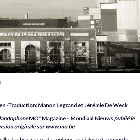
s
been -Traduction: Manon Legrand et Jérémie De Weck
erlandophone
MO* Magazine – Mondiaal Nieuws
publié le
rsion originale sur
www.mo.be
ille des brosses et du soulier», en dialecte), comme le