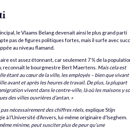
ti
cipal, le Vlaams Belang devenait ainsi le plus grand parti
pte pas de figures politiques fortes, mais il surfe avec succ
loppée au niveau flamand.
laire est assez étonnant, car seulement 7 % de la populatio
,
reconnaît le bourgmestre Bert Maertens.
Mais cela est
lle étant au cœur de la ville, les employés – bien que vivant
e avant et après les heures de travail. De plus, la plupart
igration vivent dans le centre-ville, là où les maisons y s
ues des villes ouvrières d’antan. »
pas nécessairement des chiffres réels,
explique Stijn
 à l’Université d’Anvers, lui-même originaire d’Iseghem.
même minime, peut susciter plus de peur qu’une