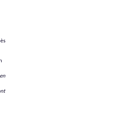
ès
n
 en
ont