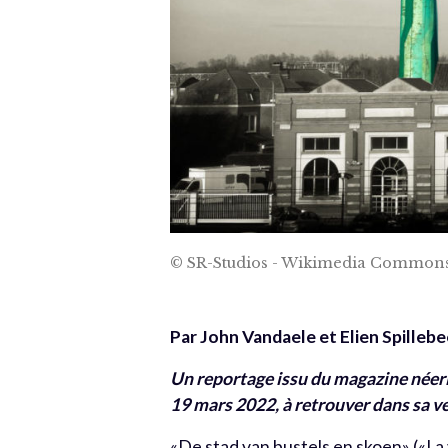
© SR-Studios - Wikimedia Common
Par John Vandaele et Elien Spille
Un reportage issu du magazine né
19 mars 2022, à retrouver dans sa ve
«De stad van bustels en skoen» («La v